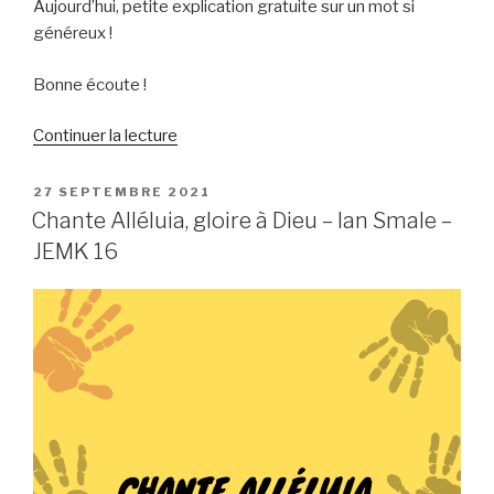
Aujourd’hui, petite explication gratuite sur un mot si
généreux !
Bonne écoute !
de
Continuer la lecture
« La
grâce »
PUBLIÉ
27 SEPTEMBRE 2021
LE
Chante Alléluia, gloire à Dieu – Ian Smale –
JEMK 16