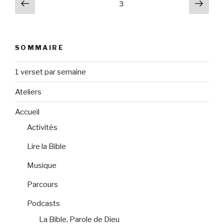
Navigation
Page
Pag
Page
3
précédente
suiv
des
articles
SOMMAIRE
1 verset par semaine
Ateliers
Accueil
Activités
Lire la Bible
Musique
Parcours
Podcasts
La Bible, Parole de Dieu