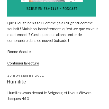
Que Dieu te bénisse ! Comme ça a l’air gentil comme
souhait ! Mais bon, honnêtement, qu’est-ce que ça veut
exactement ? C’est que nous allons tenter de
comprendre dans ce nouvel épisode !
Bonne écoute !
de
Continuer la lecture
« Que
Dieu
PUBLIÉ
10 NOVEMBRE 2021
LE
te
Humilité
bénisse
! »
Humiliez-vous devant le Seigneur, et il vous élèvera.
Jacques 4:10