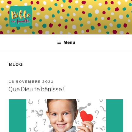
Aller
au
contenu
principal
BIBLE EN FAMILLE
Vivre la Parole de Dieu au quotidien
Menu
BLOG
PUBLIÉ
16 NOVEMBRE 2021
LE
Que Dieu te bénisse !