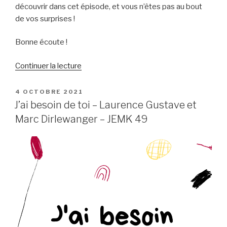
découvrir dans cet épisode, et vous n’êtes pas au bout
de vos surprises !
Bonne écoute !
de
Continuer la lecture
« Christ,
le
PUBLIÉ
4 OCTOBRE 2021
LE
Messie »
J’ai besoin de toi – Laurence Gustave et
Marc Dirlewanger – JEMK 49