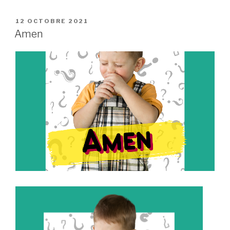
« Alléluia »
PUBLIÉ
12 OCTOBRE 2021
LE
Amen