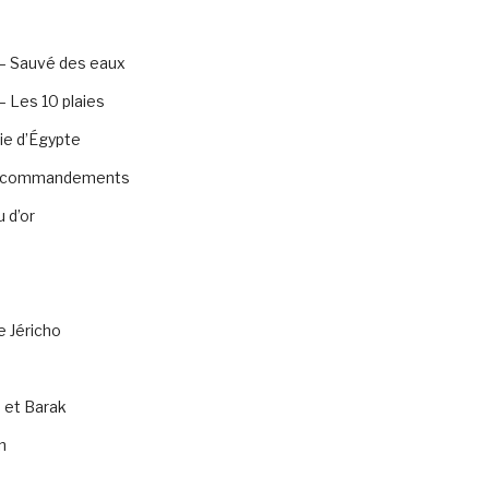
– Sauvé des eaux
 Les 10 plaies
ie d’Égypte
0 commandements
 d’or
e Jéricho
 et Barak
n