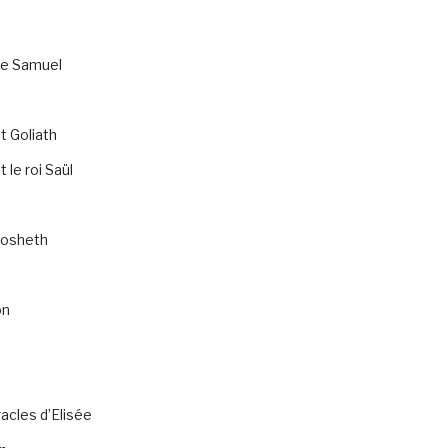
de Samuel
t Goliath
 le roi Saül
osheth
on
acles d’Elisée