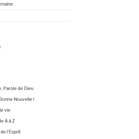
emaine
e
e, Parole de Dieu
Bonne Nouvelle !
e vie
de A à Z
 de l’Esprit