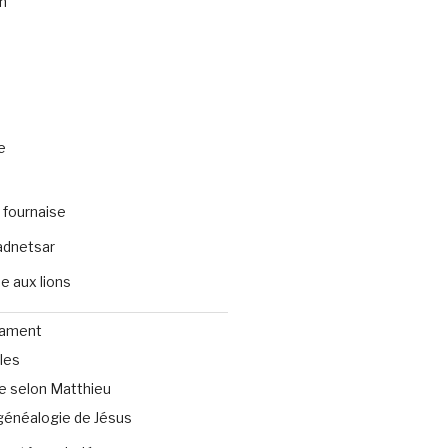
n
e
 fournaise
dnetsar
e aux lions
tament
les
e selon Matthieu
généalogie de Jésus