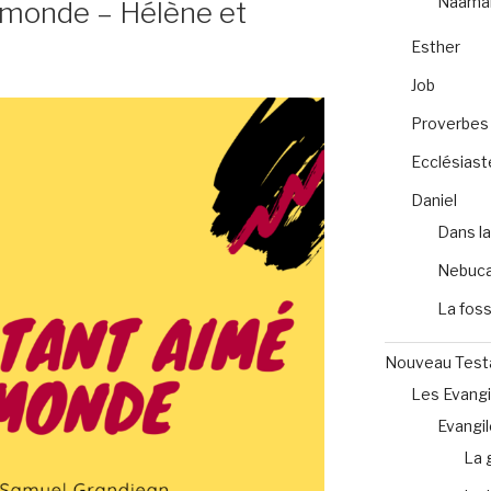
Naama
e monde – Hélène et
Esther
Job
Proverbes
»
Ecclésiast
Daniel
Dans la
Nebuca
La foss
Nouveau Tes
Les Evangi
Evangil
La 