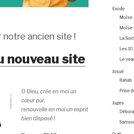
Exode
Moïse 
Moïse –
 notre ancien site !
La Sort
Les 1
u nouveau site
Le veau
Josué
Rahab
Prise d
O Dieu, crée en moi un
cœur pur,
Juges
renouvelle en moi un esprit
Débora
bien disposé !
Samso