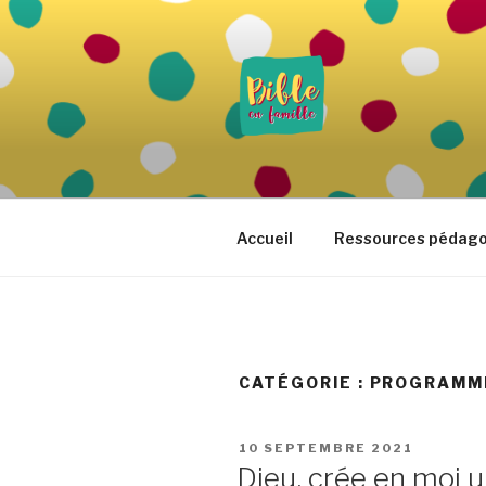
Aller
au
contenu
principal
BIBLE EN 
Vivre la Parole de Dieu au quo
Accueil
Ressources pédag
CATÉGORIE :
PROGRAMME
PUBLIÉ
10 SEPTEMBRE 2021
LE
Dieu, crée en moi u