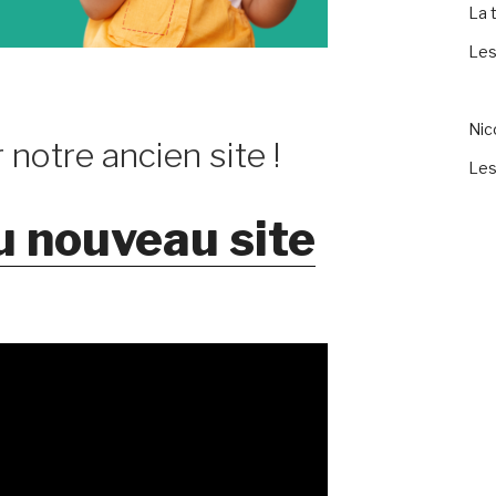
La 
Les
Ni
 notre ancien site !
Les
u nouveau site