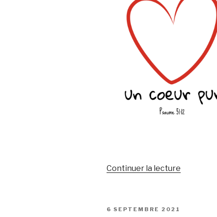
de
Continuer la lecture
« Dieu,
crée
en
PUBLIÉ
6 SEPTEMBRE 2021
moi
LE