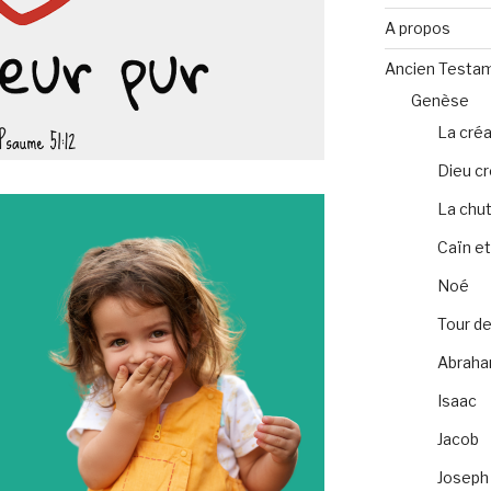
A propos
Ancien Testa
Genèse
La créa
Dieu c
La chu
Caïn et
Noé
Tour de
Abrah
Isaac
Jacob
Joseph