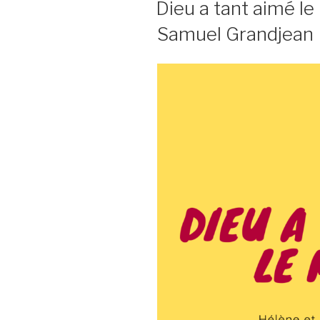
Dieu a tant aimé l
un
Samuel Grandjean
coeur
pur
–
Activité
manuelle 