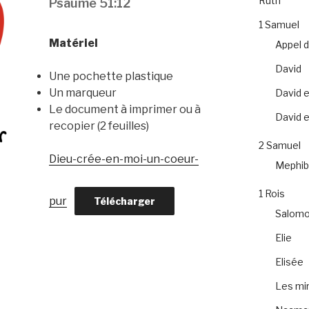
Ruth
Psaume 51:12
1 Samuel
Matériel
Appel 
David
Une pochette plastique
Un marqueur
David e
Le document à imprimer ou à
David et
recopier (2 feuilles)
2 Samuel
Dieu-crée-en-moi-un-coeur-
Mephib
1 Rois
pur
Télécharger
Salom
Elie
Elisée
Les mir