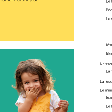
Le 
Pêc
Le 
Jés
Jés
Naissa
La 
La résu
Le mini
Jea
Le 