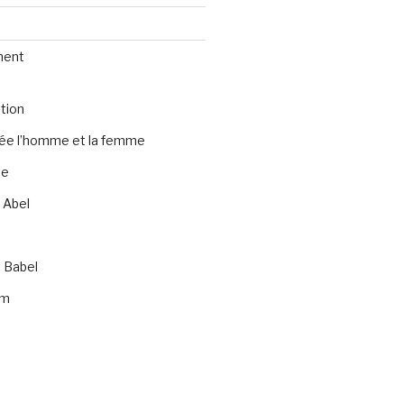
ment
tion
rée l’homme et la femme
te
 Abel
 Babel
am