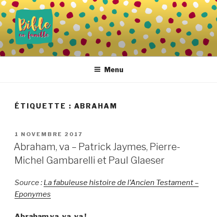
Aller
au
contenu
principal
BIBLE EN FAMILLE
Vivre la Parole de Dieu au quotidien
Menu
ÉTIQUETTE :
ABRAHAM
PUBLIÉ
1 NOVEMBRE 2017
LE
Abraham, va – Patrick Jaymes, Pierre-
Michel Gambarelli et Paul Glaeser
Source :
La fabuleuse histoire de l’Ancien Testament –
Eponymes
Abraham va, va, va !