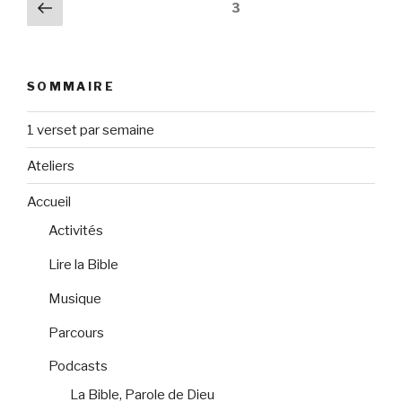
Navigation
Page
Page
3
Dieu
précédente
des
et
articles
les
hommes »
SOMMAIRE
1 verset par semaine
Ateliers
Accueil
Activités
Lire la Bible
Musique
Parcours
Podcasts
La Bible, Parole de Dieu