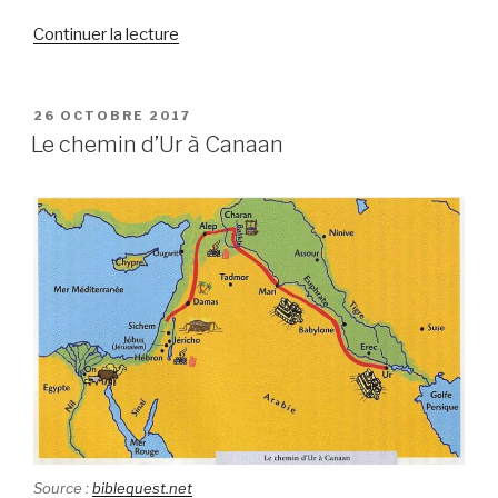
de
Continuer la lecture
« L’appel
d’Abram »
PUBLIÉ
26 OCTOBRE 2017
LE
Le chemin d’Ur à Canaan
Source :
biblequest.net