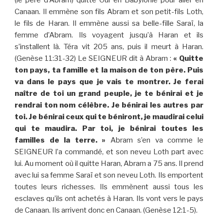
(le père d’Abram) quitte Our en Babylonie pour aller en
Canaan. Il emmène son fils Abram et son petit-fils Loth,
le fils de Haran. Il emmène aussi sa belle-fille Saraï, la
femme d’Abram. Ils voyagent jusqu’à Haran et ils
s’installent là. Téra vit 205 ans, puis il meurt à Haran.
(Genèse 11:31-32) Le SEIGNEUR dit à Abram :
« Quitte
ton pays, ta famille et la maison de ton père. Puis
va dans le pays que je vais te montrer. Je ferai
naître de toi un grand peuple, je te bénirai et je
rendrai ton nom célèbre. Je bénirai les autres par
toi. Je bénirai ceux qui te béniront, je maudirai celui
qui te maudira. Par toi, je bénirai toutes les
familles de la terre. »
Abram s’en va comme le
SEIGNEUR l’a commandé, et son neveu Loth part avec
lui. Au moment où il quitte Haran, Abram a 75 ans. Il prend
avec lui sa femme Saraï et son neveu Loth. Ils emportent
toutes leurs richesses. Ils emmènent aussi tous les
esclaves qu’ils ont achetés à Haran. Ils vont vers le pays
de Canaan. Ils arrivent donc en Canaan. (Genèse 12:1-5).