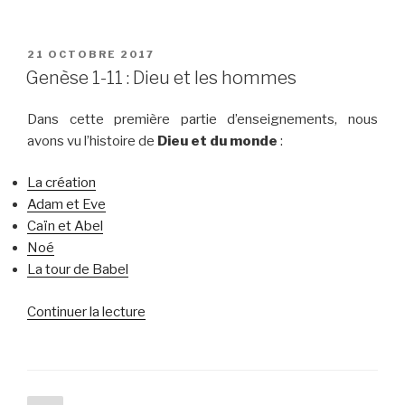
PUBLIÉ
21 OCTOBRE 2017
LE
Genèse 1-11 : Dieu et les hommes
Dans cette première partie d’enseignements, nous
avons vu l’histoire de
Dieu et du monde
:
La création
Adam et Eve
Caïn et Abel
Noé
La tour de Babel
de
Continuer la lecture
« Genèse
1-
11
: