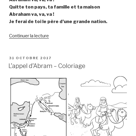
Quitte ton pays, ta famille et ta maison
Abraham va, va, va !
Je ferai de toi le père d’une grande nation.
de
Continuer la lecture
« Abraham,
va
–
PUBLIÉ
31 OCTOBRE 2017
LE
Patrick
L’appel d’Abram – Coloriage
Jaymes,
Pierre-
Michel
Gambarelli
et
Paul
Glaeser »