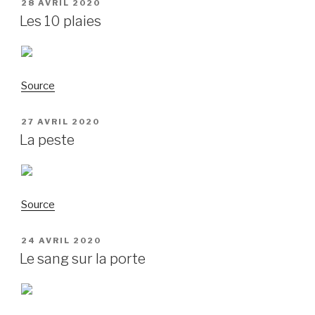
PUBLIÉ
28 AVRIL 2020
LE
Les 10 plaies
Source
PUBLIÉ
27 AVRIL 2020
LE
La peste
Source
PUBLIÉ
24 AVRIL 2020
LE
Le sang sur la porte