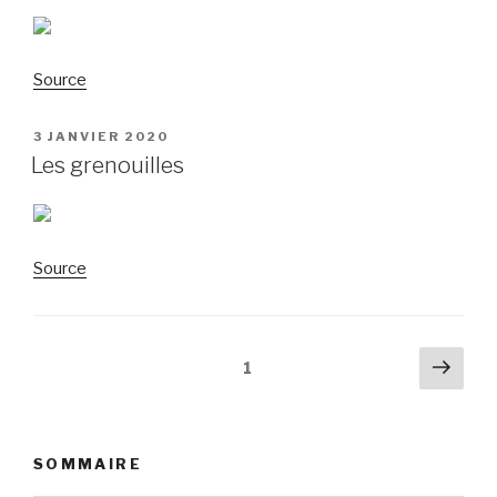
Source
PUBLIÉ
3 JANVIER 2020
LE
Les grenouilles
Source
Navigation
Pag
Page
1
suiv
des
articles
SOMMAIRE