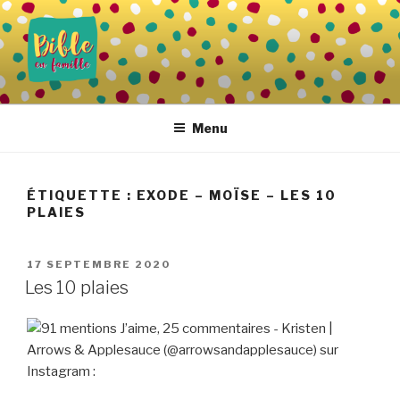
Aller
au
contenu
principal
BIBLE EN FAMILLE
Vivre la Parole de Dieu au quotidien
Menu
ÉTIQUETTE :
EXODE – MOÏSE – LES 10
PLAIES
PUBLIÉ
17 SEPTEMBRE 2020
LE
Les 10 plaies