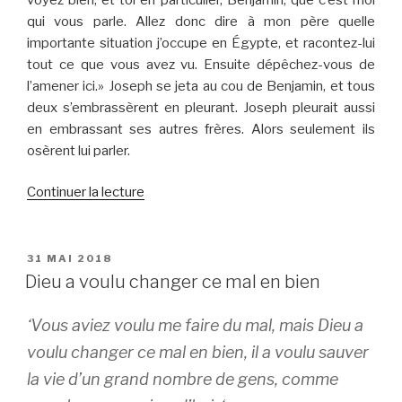
qui vous parle. Allez donc dire à mon père quelle
importante situation j’occupe en Égypte, et racontez-lui
tout ce que vous avez vu. Ensuite dépêchez-vous de
l’amener ici.» Joseph se jeta au cou de Benjamin, et tous
deux s’embrassèrent en pleurant. Joseph pleurait aussi
en embrassant ses autres frères. Alors seulement ils
osèrent lui parler.
de
Continuer la lecture
« Joseph
se
fait
PUBLIÉ
31 MAI 2018
LE
reconnaître »
Dieu a voulu changer ce mal en bien
‘Vous aviez voulu me faire du mal, mais Dieu a
voulu changer ce mal en bien, il a voulu sauver
la vie d’un grand nombre de gens, comme