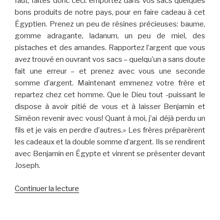
faut, faites donc ceci: emportez dans vos sacs quelques
bons produits de notre pays, pour en faire cadeau à cet
Égyptien. Prenez un peu de résines précieuses: baume,
gomme adragante, ladanum, un peu de miel, des
pistaches et des amandes. Rapportez l’argent que vous
avez trouvé en ouvrant vos sacs – quelqu’un a sans doute
fait une erreur – et prenez avec vous une seconde
somme d’argent. Maintenant emmenez votre frère et
repartez chez cet homme. Que le Dieu tout -puissant le
dispose à avoir pitié de vous et à laisser Benjamin et
Siméon revenir avec vous! Quant à moi, j’ai déjà perdu un
fils et je vais en perdre d’autres.» Les frères préparèrent
les cadeaux et la double somme d’argent. Ils se rendirent
avec Benjamin en Égypte et vinrent se présenter devant
Joseph.
de
Continuer la lecture
« Seconde
entrevue