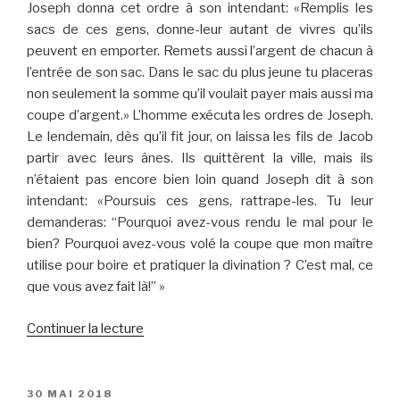
Joseph donna cet ordre à son intendant: «Remplis les
sacs de ces gens, donne-leur autant de vivres qu’ils
peuvent en emporter. Remets aussi l’argent de chacun à
l’entrée de son sac. Dans le sac du plus jeune tu placeras
non seulement la somme qu’il voulait payer mais aussi ma
coupe d’argent.» L’homme exécuta les ordres de Joseph.
Le lendemain, dès qu’il fit jour, on laissa les fils de Jacob
partir avec leurs ânes. Ils quittèrent la ville, mais ils
n’étaient pas encore bien loin quand Joseph dit à son
intendant: «Poursuis ces gens, rattrape-les. Tu leur
demanderas: “Pourquoi avez-vous rendu le mal pour le
bien? Pourquoi avez-vous volé la coupe que mon maître
utilise pour boire et pratiquer la divination ? C’est mal, ce
que vous avez fait là!” »
de
Continuer la lecture
« Joseph
met
ses
PUBLIÉ
30 MAI 2018