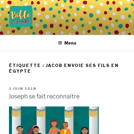
Aller
au
contenu
principal
BIBLE EN FAMILLE
Vivre la Parole de Dieu au quotidien
Menu
ÉTIQUETTE :
JACOB ENVOIE SES FILS EN
ÉGYPTE
PUBLIÉ
1 JUIN 2018
LE
Joseph se fait reconnaître