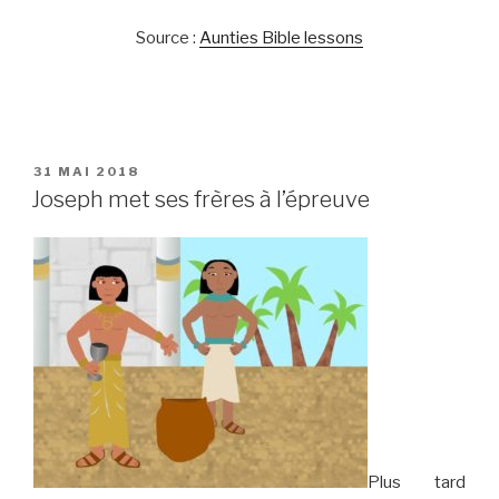
Source :
Aunties Bible lessons
PUBLIÉ
31 MAI 2018
LE
Joseph met ses frères à l’épreuve
Plus tard