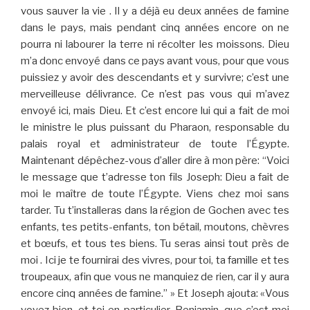
vous sauver la vie . Il y a déjà eu deux années de famine
dans le pays, mais pendant cinq années encore on ne
pourra ni labourer la terre ni récolter les moissons. Dieu
m’a donc envoyé dans ce pays avant vous, pour que vous
puissiez y avoir des descendants et y survivre; c’est une
merveilleuse délivrance. Ce n’est pas vous qui m’avez
envoyé ici, mais Dieu. Et c’est encore lui qui a fait de moi
le ministre le plus puissant du Pharaon, responsable du
palais royal et administrateur de toute l’Égypte.
Maintenant dépêchez-vous d’aller dire à mon père: “Voici
le message que t’adresse ton fils Joseph: Dieu a fait de
moi le maître de toute l’Égypte. Viens chez moi sans
tarder. Tu t’installeras dans la région de Gochen avec tes
enfants, tes petits-enfants, ton bétail, moutons, chèvres
et bœufs, et tous tes biens. Tu seras ainsi tout près de
moi . Ici je te fournirai des vivres, pour toi, ta famille et tes
troupeaux, afin que vous ne manquiez de rien, car il y aura
encore cinq années de famine.” » Et Joseph ajouta: «Vous
voyez bien, et toi en particulier, Benjamin, que c’est moi