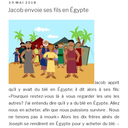
des
PUBLIÉ
29 MAI 2018
LE
frères
Jacob envoie ses fils en Égypte
avec
Joseph »
Jacob apprit
qu’il y avait du blé en Égypte; il dit alors à ses fils:
«Pourquoi restez-vous là à vous regarder les uns les
autres? J’ai entendu dire qu’il y a du blé en Égypte. Allez
nous en acheter, afin que nous puissions survivre . Nous
ne tenons pas à mourir.» Alors les dix frères aînés de
Joseph se rendirent en Égypte pour y acheter du blé. –