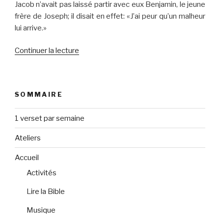
Jacob n’avait pas laissé partir avec eux Benjamin, le jeune
frère de Joseph; il disait en effet: «J’ai peur qu’un malheur
lui arrive.»
de
Continuer la lecture
« Jacob
envoie
ses
SOMMAIRE
fils
en
1 verset par semaine
Égypte »
Ateliers
Accueil
Activités
Lire la Bible
Musique