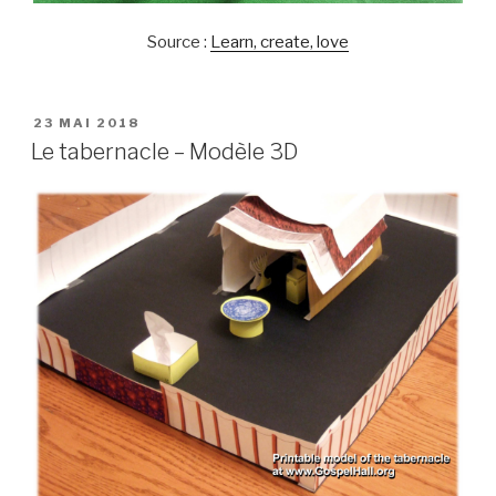
Source :
Learn, create, love
PUBLIÉ
23 MAI 2018
LE
Le tabernacle – Modèle 3D