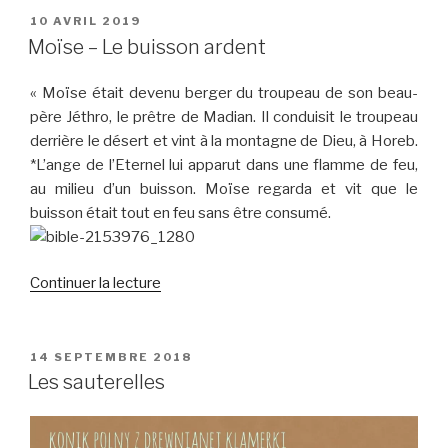
le
PUBLIÉ
10 AVRIL 2019
LE
rocher
Moïse – Le buisson ardent
d’Horeb »
« Moïse était devenu berger du troupeau de son beau-
père Jéthro, le prêtre de Madian. Il conduisit le troupeau
derrière le désert et vint à la montagne de Dieu, à Horeb.
*L’ange de l’Eternel lui apparut dans une flamme de feu,
au milieu d’un buisson. Moïse regarda et vit que le
buisson était tout en feu sans être consumé.
de
Continuer la lecture
« Moïse
–
Le
PUBLIÉ
14 SEPTEMBRE 2018
LE
buisson
Les sauterelles
ardent »