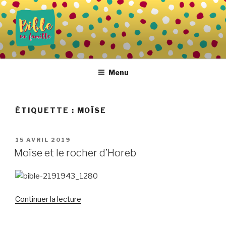
Aller
au
contenu
principal
BIBLE EN FAMILLE
Vivre la Parole de Dieu au quotidien
Menu
ÉTIQUETTE :
MOÏSE
PUBLIÉ
15 AVRIL 2019
LE
Moïse et le rocher d’Horeb
de
Continuer la lecture
« Moïse
et