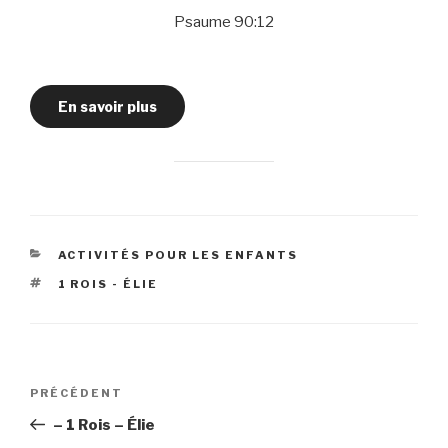
Psaume 90:12
En savoir plus
CATÉGORIES
ACTIVITÉS POUR LES ENFANTS
ÉTIQUETTES
1 ROIS - ÉLIE
Navigation
Article
PRÉCÉDENT
de
précédent
– 1 Rois – Élie
l’article