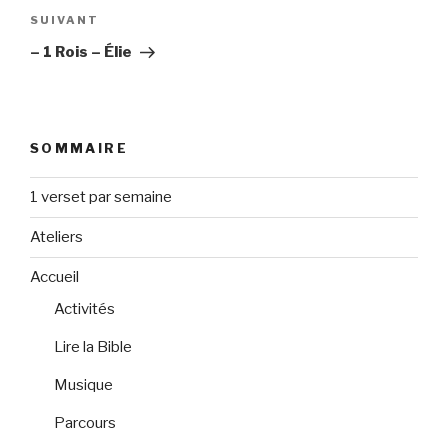
Article
SUIVANT
suivant
– 1 Rois – Élie
SOMMAIRE
1 verset par semaine
Ateliers
Accueil
Activités
Lire la Bible
Musique
Parcours