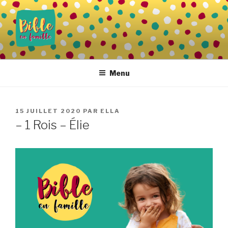
Aller
au
contenu
principal
BIBLE EN FAMILLE
Vivre la Parole de Dieu au quotidien
Menu
PUBLIÉ
15 JUILLET 2020
PAR
ELLA
LE
– 1 Rois – Élie