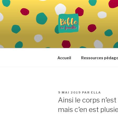
Aller
au
contenu
principal
BIBLE EN 
Vivre la Parole de Dieu au quo
Accueil
Ressources pédag
PUBLIÉ
9 MAI 2019
PAR
ELLA
LE
Ainsi le corps n’es
mais c’en est plusi