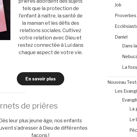
prières abordent des sujets
Job
tels que la protection de
Proverbes
l'enfant à naître, la santé de
la maman et les défis des
Ecclésiast
relations sociales. Cultivez
Daniel
votre relation avec Dieu et
restez connectée à Lui dans
Dans la
chaque aspect de votre vie.
Nebuca
La foss
En savoir plus
Nouveau Tes
Les Evangi
Evangil
rnets de prières
La 
Le 
Dès leur plus jeune âge, nos enfants
uvent s’adresser à Dieu de différentes
Pêc
façons !