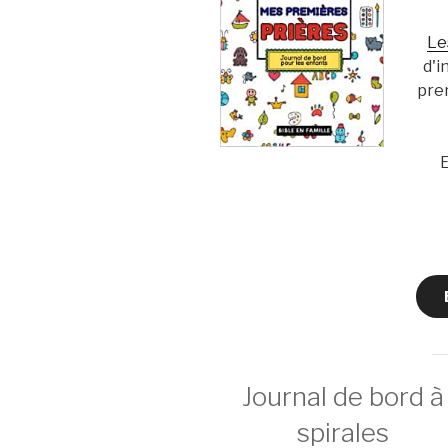
Le
d'i
pre
E
Journal de bord à
spirales