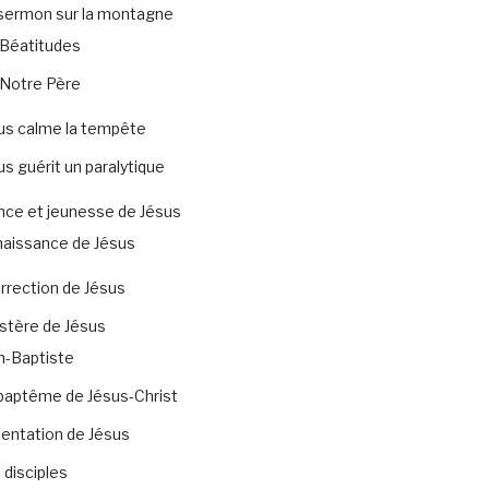
sermon sur la montagne
Béatitudes
Notre Père
us calme la tempête
us guérit un paralytique
nce et jeunesse de Jésus
naissance de Jésus
rrection de Jésus
stère de Jésus
n-Baptiste
baptême de Jésus-Christ
tentation de Jésus
 disciples