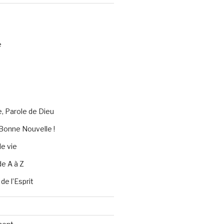
e
e, Parole de Dieu
Bonne Nouvelle !
e vie
de A à Z
 de l’Esprit