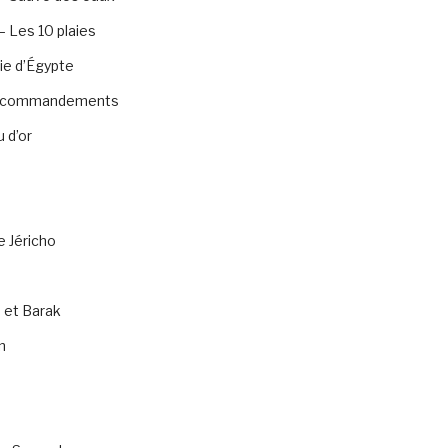
 Les 10 plaies
ie d’Égypte
0 commandements
 d’or
e Jéricho
 et Barak
n