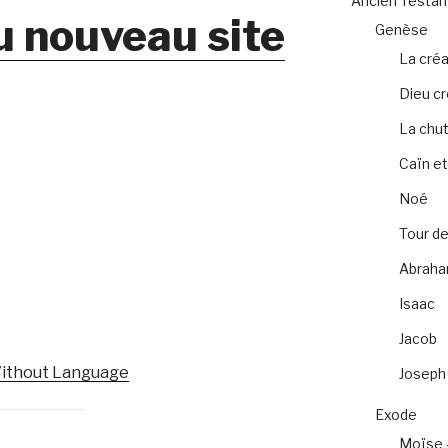
Ancien Testa
u nouveau site
Genèse
La créa
Dieu c
La chu
Caïn et
Noé
Tour de
Abrah
Isaac
Jacob
ithout Language
Joseph
Exode
Moïse 