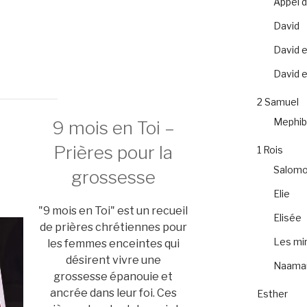
Appel 
David
David e
David et
2 Samuel
Mephib
9 mois en Toi –
Prières pour la
1 Rois
Salom
grossesse
Elie
"9 mois en Toi" est un recueil
Elisée
de prières chrétiennes pour
Les mir
les femmes enceintes qui
désirent vivre une
Naama
grossesse épanouie et
ancrée dans leur foi. Ces
Esther