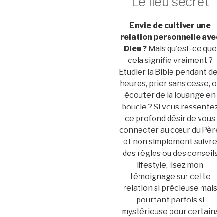
Le lieu secret
Envie de cultiver une
relation personnelle ave
Dieu ?
Mais qu'est-ce que
cela signifie vraiment ?
Etudier la Bible pendant d
heures, prier sans cesse, 
écouter de la louange en
boucle ? Si vous ressente
ce profond désir de vous
connecter au cœur du Pèr
et non simplement suivr
des règles ou des conseil
lifestyle, lisez mon
témoignage sur cette
relation si précieuse mai
pourtant parfois si
mystérieuse pour certain