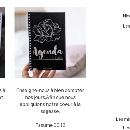
Ni
Les
s à
Enseigne-nous à bien compter
et
nos jours,Afin que nous
appliquions notre coeur à la
sagesse.
Les mir
Psaume 90:12
Les