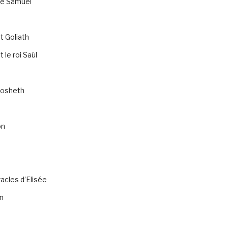
de Samuel
t Goliath
 le roi Saül
osheth
on
acles d’Elisée
n