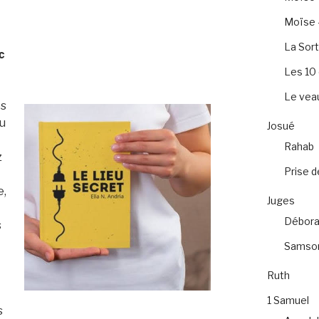
Moïse –
La Sort
c
Les 1
Le veau
es
ou
Josué
Rahab
z
Prise d
e,
Juges
e
Débora
s
Samso
Ruth
s
1 Samuel
s