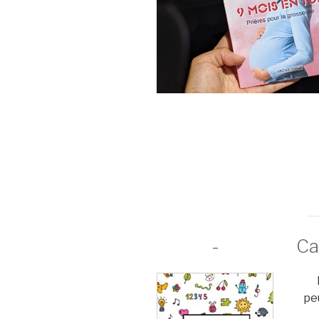
-
Ca
pe