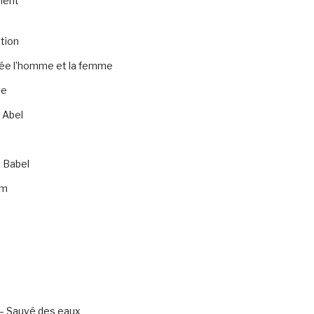
ment
tion
rée l’homme et la femme
te
 Abel
 Babel
am
– Sauvé des eaux