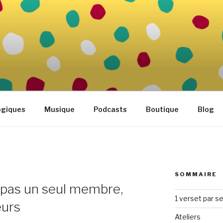
FAMILLE
tidien
ogiques
Musique
Podcasts
Boutique
Blog
SOMMAIRE
t pas un seul membre,
1 verset par s
eurs
Ateliers