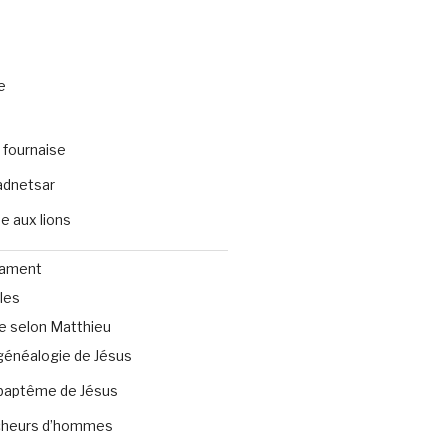
e
 fournaise
dnetsar
e aux lions
tament
les
e selon Matthieu
généalogie de Jésus
baptême de Jésus
heurs d’hommes