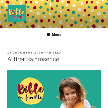
Aller
au
contenu
principal
BIBLE EN FAMILLE
Vivre la Parole de Dieu au quotidien
Menu
PUBLIÉ
11 DÉCEMBRE 2018
PAR
ELLA
LE
Attirer Sa présence