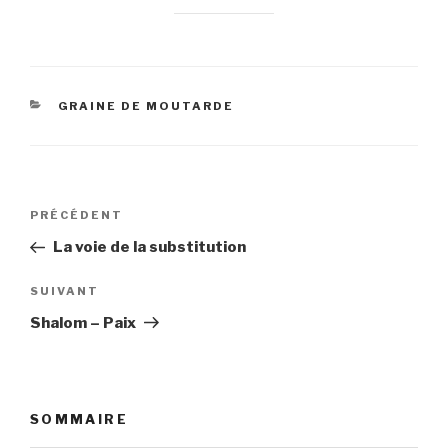
CATÉGORIES
GRAINE DE MOUTARDE
Navigation
Article
PRÉCÉDENT
de
précédent
La voie de la substitution
l’article
Article
SUIVANT
suivant
Shalom – Paix
SOMMAIRE