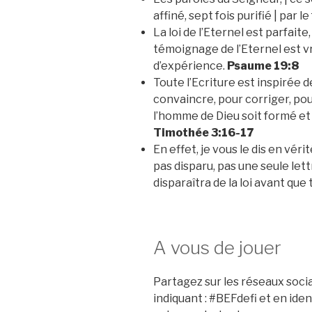
affiné, sept fois purifié | par l
La loi de l’Eternel est parfaite
témoignage de l’Eternel est vr
d’expérience.
Psaume 19:8
Toute l’Ecriture est inspirée d
convaincre, pour corriger, pour
l’homme de Dieu soit formé e
Timothée 3:16‭-‬17
En effet, je vous le dis en vérit
pas disparu, pas une seule lettr
disparaîtra de la loi avant que 
A vous de jouer
Partagez sur les réseaux soci
indiquant : #BEFdefi et en ide