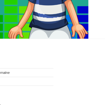
emaine
e