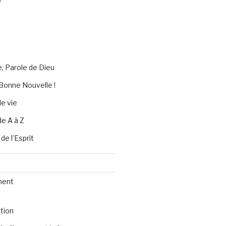
e, Parole de Dieu
Bonne Nouvelle !
e vie
de A à Z
 de l’Esprit
ment
tion