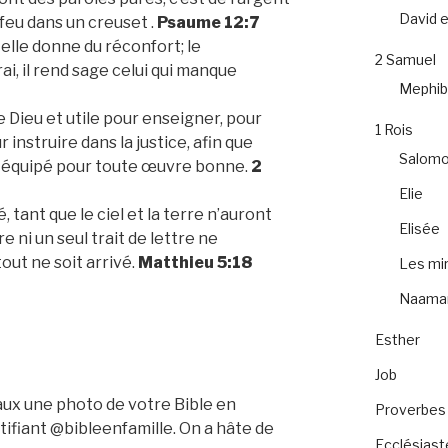
David et
e feu dans un creuset .
Psaume 12:7
, elle donne du réconfort; le
2 Samuel
ai, il rend sage celui qui manque
Mephib
e Dieu et utile pour enseigner, pour
1 Rois
 instruire dans la justice, afin que
Salom
t équipé pour toute œuvre bonne.
2
Elie
é, tant que le ciel et la terre n’auront
Elisée
e ni un seul trait de lettre ne
tout ne soit arrivé.
Matthieu 5:18
Les mir
Naama
Esther
Job
aux une photo de votre Bible en
Proverbes
ntifiant @bibleenfamille. On a hâte de
Ecclésiast