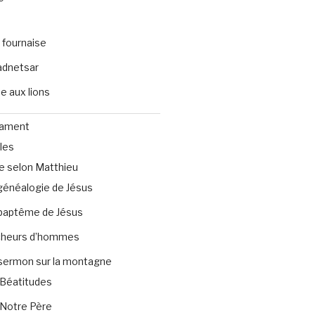
 fournaise
dnetsar
e aux lions
tament
les
e selon Matthieu
généalogie de Jésus
baptême de Jésus
heurs d’hommes
sermon sur la montagne
Béatitudes
Notre Père