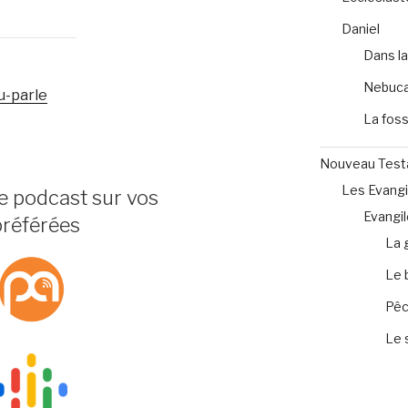
Daniel
Dans la
Nebuca
eu-parle
La foss
Nouveau Tes
Les Evangi
e podcast sur vos
Evangil
préférées
La 
Le 
Pêc
Le 