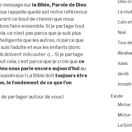
Dieu c
e message sur
la Bible, Parole de Dieu
ous rappelle quelle est notre référence
La chu
urant ce bout de chemin que nous
Caïn et
llons faire ensemble. Si je partage tout
Noé
ela, ce n’est pas parce que je suis plus
ntelligente que les autres, ni parce que
Tour de
e suis l’adulte et eux les enfants (donc
Abrah
 ils doivent m’écouter ») … Si je partage
out cela, c’est parce que je crois que
ce
Isaac
ieu nous parle encore aujourd’hui
au
Jacob
oussiéreux ! La Bible doit
toujours être
n, le fondement de ce que l’on
Joseph
Exode
 de partager autour de vous !
Moïse 
Moïse –
La Sort