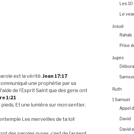
Les 1
Le veau
Josué
Rahab
Prise d
Juges
Débora
parole est la vérité.
Jean 17:17
Samso
s communiqué une prophétie par sa
Ruth
l’aide de l’Esprit Saint que des gens ont
re 1:21
1 Samuel
pieds, Et une lumière sur mon sentier.
Appel 
David
ntemple Les merveilles de ta loi!
David e
ont des paroles pures, c’est de l’argent