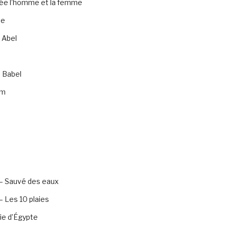
rée l’homme et la femme
te
 Abel
 Babel
am
– Sauvé des eaux
 Les 10 plaies
ie d’Égypte