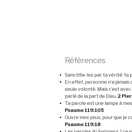
Références
Sanctifie-les par ta vérité: ta 
En effet, personne n’a jamai
seule volonté. Mais c’est avec 
parlé de la part de Dieu.
2 Pier
Ta parole est une lampe à mes 
Psaume 119:105
Ouvre mes yeux, pour que je co
Psaume 119:18
Les paroles du Seigneur, | ce s