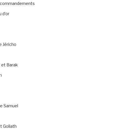
0 commandements
 d’or
e Jéricho
 et Barak
n
de Samuel
t Goliath