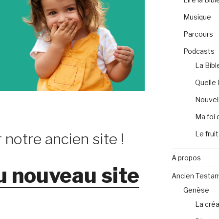
Musique
Parcours
Podcasts
La Bibl
Quelle 
Nouvell
Ma foi 
Le fruit
 notre ancien site !
A propos
u nouveau site
Ancien Testa
Genèse
La créa