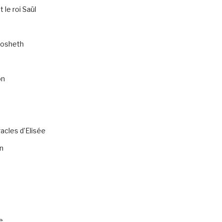
 le roi Saül
osheth
on
acles d’Elisée
n
e