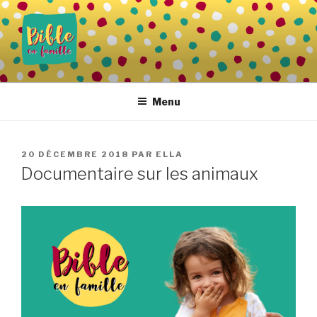
Aller
au
contenu
principal
BIBLE EN FAMILLE
Vivre la Parole de Dieu au quotidien
Menu
PUBLIÉ
20 DÉCEMBRE 2018
PAR
ELLA
LE
Documentaire sur les animaux