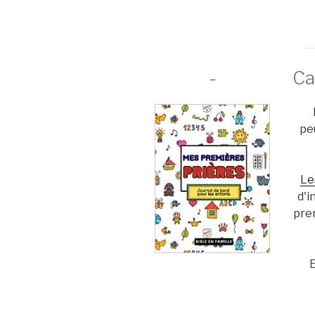
-
Ca
pe
Le
d'i
pre
E