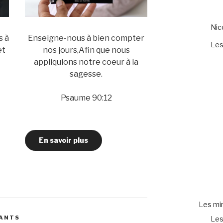
Ni
s à
Enseigne-nous à bien compter
Les
et
nos jours,Afin que nous
appliquions notre coeur à la
sagesse.
Psaume 90:12
En savoir plus
Les mir
FANTS
Les