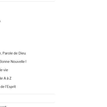
e
e, Parole de Dieu
Bonne Nouvelle !
e vie
de A à Z
 de l’Esprit