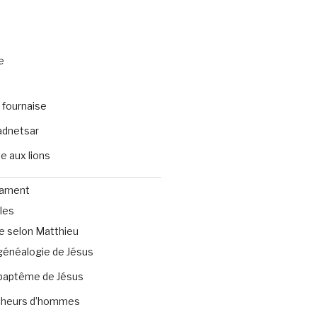
e
 fournaise
dnetsar
e aux lions
tament
les
e selon Matthieu
généalogie de Jésus
baptême de Jésus
heurs d’hommes