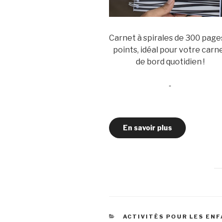
Carnet à spirales de 300 page
points, idéal pour votre carn
de bord quotidien !
-
En savoir plus
CATÉGORIES
ACTIVITÉS POUR LES EN