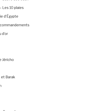
 Les 10 plaies
ie d’Égypte
0 commandements
 d’or
e Jéricho
 et Barak
n