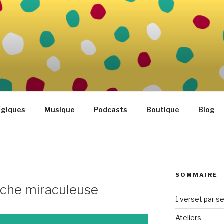
FAMILLE
tidien
ogiques
Musique
Podcasts
Boutique
Blog
SOMMAIRE
êche miraculeuse
1 verset par s
Ateliers