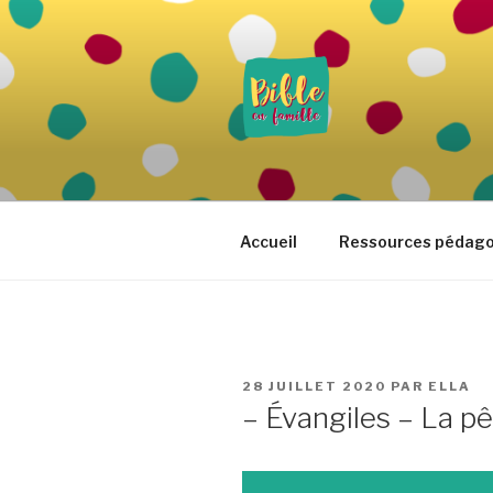
Aller
au
contenu
principal
BIBLE EN 
Vivre la Parole de Dieu au quo
Accueil
Ressources pédag
PUBLIÉ
28 JUILLET 2020
PAR
ELLA
LE
– Évangiles – La p