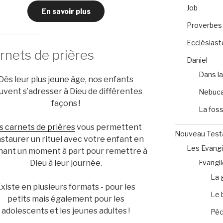
Job
En savoir plus
Proverbes
Ecclésiast
rnets de prières
Daniel
Dans la
Dès leur plus jeune âge, nos enfants
uvent s’adresser à Dieu de différentes
Nebuca
façons !
La foss
s carnets de prières
vous permettent
Nouveau Tes
nstaurer un rituel avec votre enfant en
Les Evangi
nant un moment à part pour remettre à
Evangil
Dieu à leur journée.
La 
xiste en plusieurs formats - pour les
Le 
petits mais également pour les
adolescents et les jeunes adultes !
Pêc