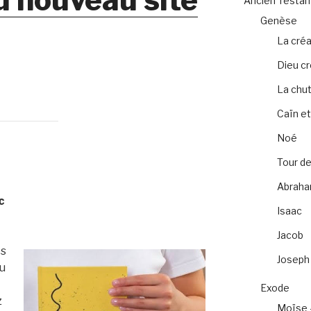
Ancien Testa
Genèse
La créa
Dieu c
La chu
Caïn et
Noé
Tour de
Abrah
c
Isaac
Jacob
es
Joseph
ou
Exode
z
Moïse 