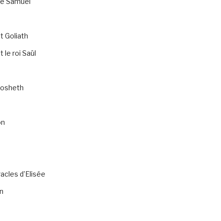
de Samuel
t Goliath
 le roi Saül
osheth
on
acles d’Elisée
n