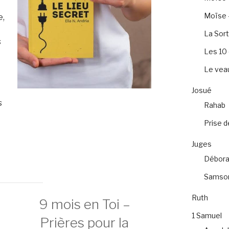
Moïse –
e,
e
La Sort
s
Les 1
Le veau
s
Josué
s
Rahab
Prise d
Juges
Débora
Samso
Ruth
9 mois en Toi –
1 Samuel
Prières pour la