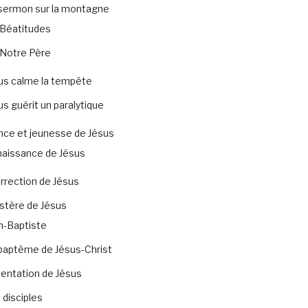
sermon sur la montagne
Béatitudes
Notre Père
us calme la tempête
us guérit un paralytique
nce et jeunesse de Jésus
naissance de Jésus
rrection de Jésus
stère de Jésus
n-Baptiste
baptême de Jésus-Christ
tentation de Jésus
 disciples