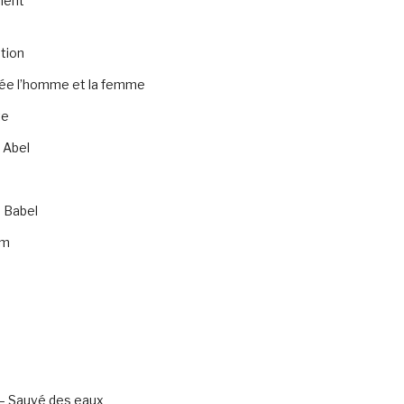
ment
tion
rée l’homme et la femme
te
 Abel
 Babel
am
– Sauvé des eaux