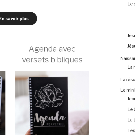
Le 
En savoir plus
Jés
Jés
Agenda avec
versets bibliques
Naissa
La 
La résu
Le mini
Jea
Le 
La 
Les