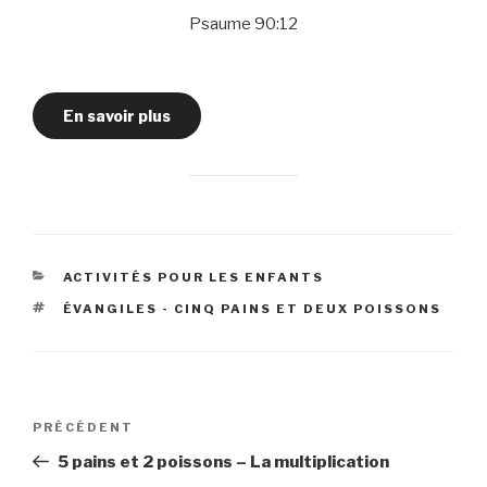
Psaume 90:12
En savoir plus
CATÉGORIES
ACTIVITÉS POUR LES ENFANTS
ÉTIQUETTES
ÉVANGILES - CINQ PAINS ET DEUX POISSONS
Navigation
Article
PRÉCÉDENT
de
précédent
5 pains et 2 poissons – La multiplication
l’article