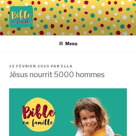
Aller
au
contenu
principal
BIBLE EN FAMILLE
Vivre la Parole de Dieu au quotidien
Menu
PUBLIÉ
12 FÉVRIER 2020
PAR
ELLA
LE
Jésus nourrit 5000 hommes