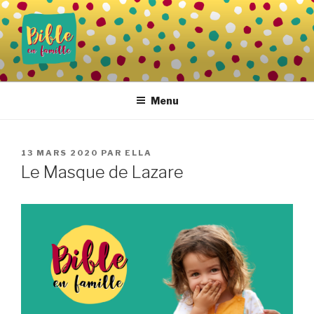
Aller
au
contenu
principal
BIBLE EN FAMILLE
Vivre la Parole de Dieu au quotidien
Menu
PUBLIÉ
13 MARS 2020
PAR
ELLA
LE
Le Masque de Lazare