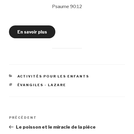
Psaume 90:12
En savoir plus
CATÉGORIES
ACTIVITÉS POUR LES ENFANTS
ÉTIQUETTES
ÉVANGILES - LAZARE
Navigation
Article
PRÉCÉDENT
de
précédent
Le poisson et le miracle de la pièce
l’article