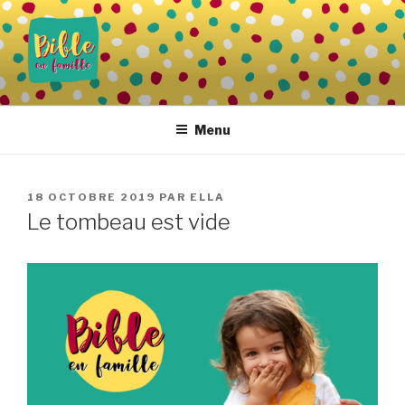
Aller
au
contenu
principal
BIBLE EN FAMILLE
Vivre la Parole de Dieu au quotidien
Menu
PUBLIÉ
18 OCTOBRE 2019
PAR
ELLA
LE
Le tombeau est vide