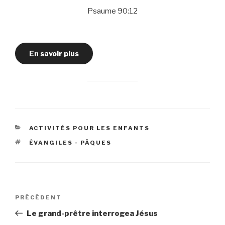
Psaume 90:12
En savoir plus
CATÉGORIES
ACTIVITÉS POUR LES ENFANTS
ÉTIQUETTES
ÉVANGILES - PÂQUES
Navigation
Article
PRÉCÉDENT
de
précédent
Le grand-prêtre interrogea Jésus
l’article