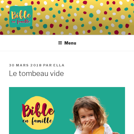
Aller
au
contenu
principal
BIBLE EN FAMILLE
Vivre la Parole de Dieu au quotidien
Menu
PUBLIÉ
30 MARS 2018
PAR
ELLA
LE
Le tombeau vide