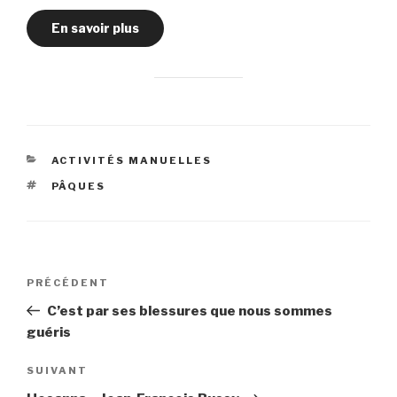
En savoir plus
CATÉGORIES
ACTIVITÉS MANUELLES
ÉTIQUETTES
PÂQUES
Navigation
Article
PRÉCÉDENT
de
précédent
C’est par ses blessures que nous sommes
l’article
guéris
Article
SUIVANT
suivant