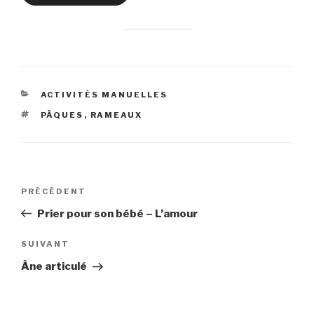
CATÉGORIES
ACTIVITÉS MANUELLES
ÉTIQUETTES
PÂQUES
,
RAMEAUX
Navigation
Article
PRÉCÉDENT
de
précédent
Prier pour son bébé – L’amour
l’article
Article
SUIVANT
suivant
Âne articulé