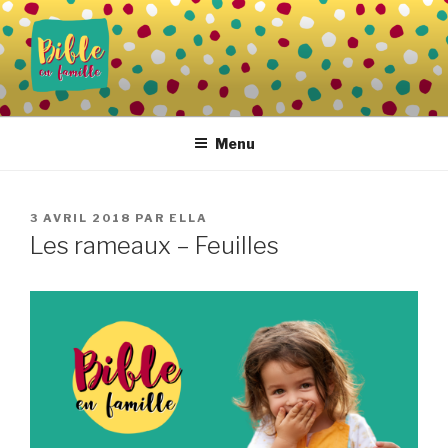
Aller
au
contenu
principal
BIBLE EN FAMILLE
Vivre la Parole de Dieu au quotidien
Menu
PUBLIÉ
3 AVRIL 2018
PAR
ELLA
LE
Les rameaux – Feuilles