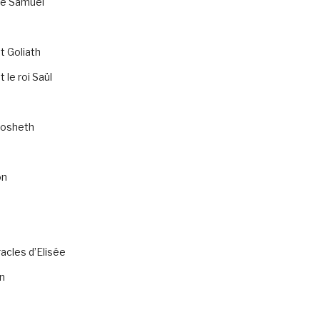
de Samuel
t Goliath
 le roi Saül
osheth
on
acles d’Elisée
n