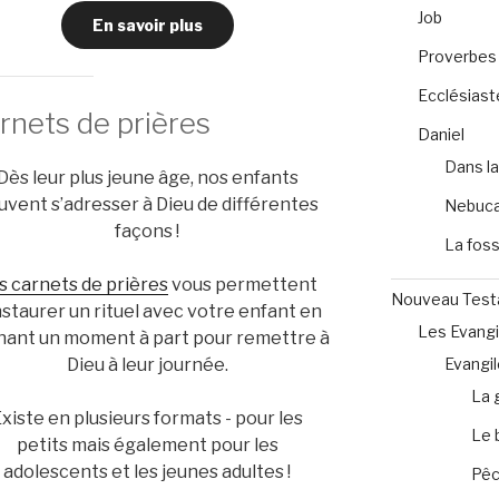
Job
En savoir plus
Proverbes
Ecclésiast
rnets de prières
Daniel
Dans la
Dès leur plus jeune âge, nos enfants
uvent s’adresser à Dieu de différentes
Nebuca
façons !
La foss
s carnets de prières
vous permettent
Nouveau Tes
nstaurer un rituel avec votre enfant en
Les Evangi
nant un moment à part pour remettre à
Evangil
Dieu à leur journée.
La 
xiste en plusieurs formats - pour les
Le 
petits mais également pour les
adolescents et les jeunes adultes !
Pêc