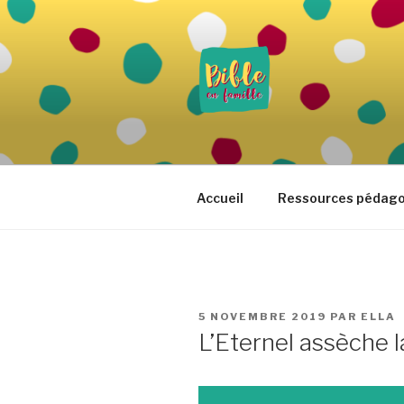
Aller
au
contenu
principal
BIBLE EN 
Vivre la Parole de Dieu au quo
Accueil
Ressources pédag
PUBLIÉ
5 NOVEMBRE 2019
PAR
ELLA
LE
L’Eternel assèche 