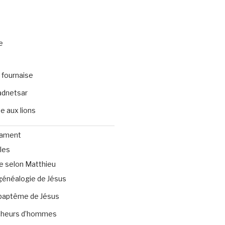
e
 fournaise
dnetsar
e aux lions
tament
les
e selon Matthieu
généalogie de Jésus
baptême de Jésus
heurs d’hommes