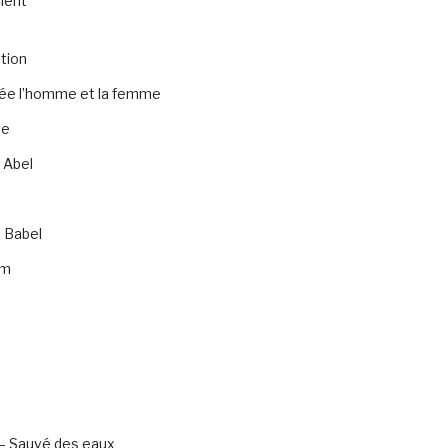
ment
tion
rée l’homme et la femme
te
 Abel
 Babel
am
– Sauvé des eaux