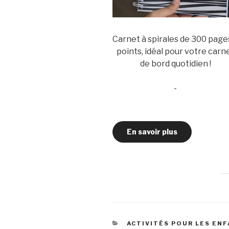
Carnet à spirales de 300 page
points, idéal pour votre carn
de bord quotidien !
-
En savoir plus
CATÉGORIES
ACTIVITÉS POUR LES EN