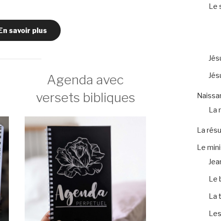
Le 
En savoir plus
Jés
Jés
Agenda avec
versets bibliques
Naissa
La 
La résu
Le mini
Jea
Le 
La 
Les