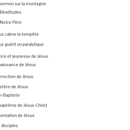
sermon sur la montagne
Béatitudes
Notre Père
us calme la tempête
us guérit un paralytique
nce et jeunesse de Jésus
naissance de Jésus
rrection de Jésus
stère de Jésus
n-Baptiste
baptême de Jésus-Christ
tentation de Jésus
 disciples