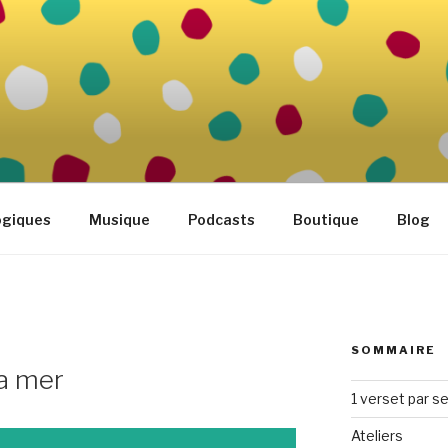
FAMILLE
tidien
ogiques
Musique
Podcasts
Boutique
Blog
SOMMAIRE
la mer
1 verset par s
Ateliers