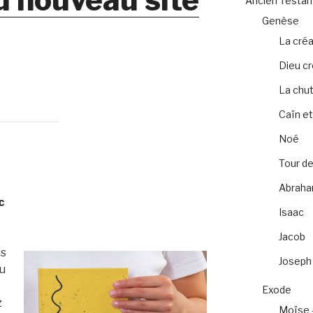
Ancien Testa
Genèse
La créa
Dieu c
La chu
Caïn et
Noé
Tour de
Abrah
c
Isaac
Jacob
es
Joseph
ou
Exode
z
Moïse 