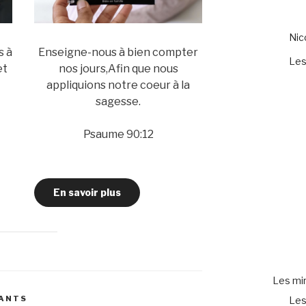
Ni
s à
Enseigne-nous à bien compter
Les
et
nos jours,Afin que nous
appliquions notre coeur à la
sagesse.
Psaume 90:12
En savoir plus
Les mir
FANTS
Les