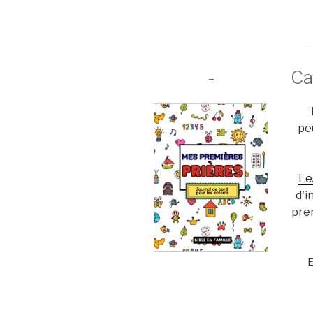
-
Ca
pe
Le
d'i
pre
E