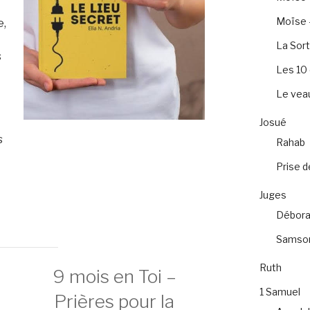
Moïse –
e,
e
La Sort
s
Les 1
Le veau
s
Josué
s
Rahab
Prise d
Juges
Débora
Samso
Ruth
9 mois en Toi –
1 Samuel
Prières pour la