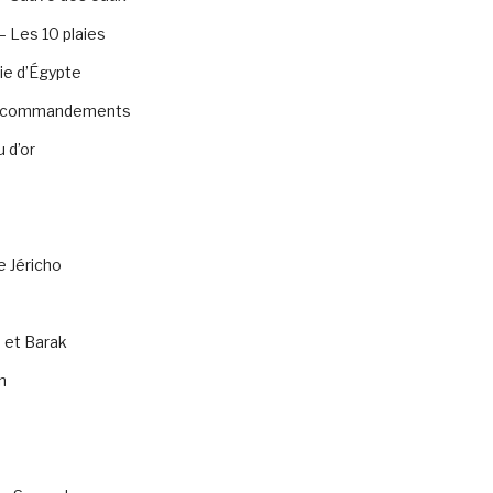
 Les 10 plaies
ie d’Égypte
0 commandements
 d’or
e Jéricho
 et Barak
n