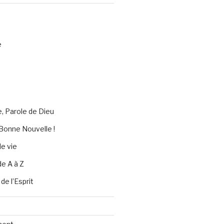
e
e, Parole de Dieu
Bonne Nouvelle !
e vie
de A à Z
 de l’Esprit