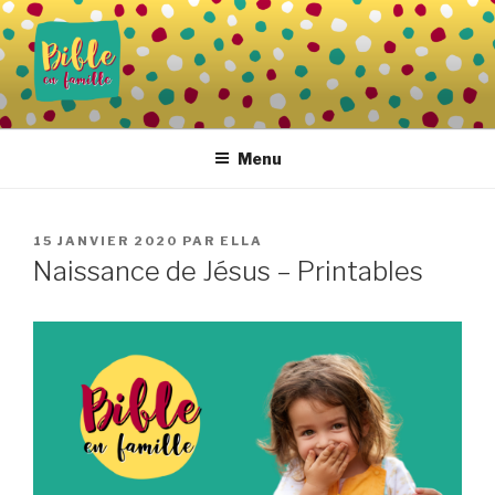
Aller
au
contenu
principal
BIBLE EN FAMILLE
Vivre la Parole de Dieu au quotidien
Menu
PUBLIÉ
15 JANVIER 2020
PAR
ELLA
LE
Naissance de Jésus – Printables