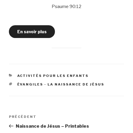
Psaume 90:12
En savoir plus
CATÉGORIES
ACTIVITÉS POUR LES ENFANTS
ÉTIQUETTES
ÉVANGILES - LA NAISSANCE DE JÉSUS
Navigation
Article
PRÉCÉDENT
de
précédent
Naissance de Jésus – Printables
l’article