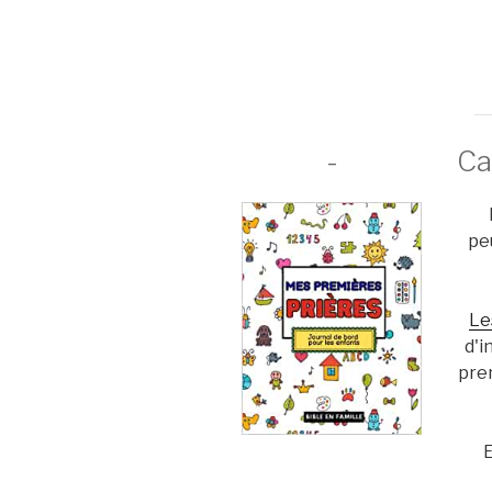
-
Ca
pe
Le
d'i
pre
E