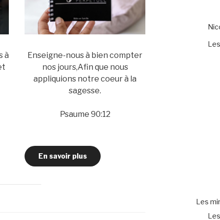
Ni
Les
s à
Enseigne-nous à bien compter
et
nos jours,Afin que nous
appliquions notre coeur à la
sagesse.
Psaume 90:12
En savoir plus
Les mir
Les