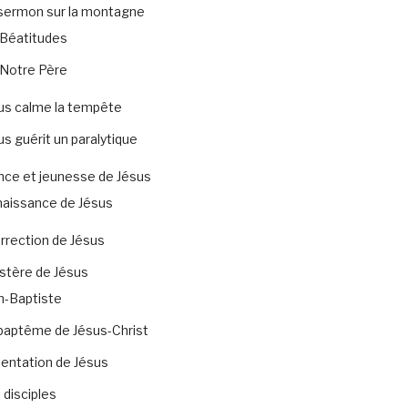
sermon sur la montagne
Béatitudes
Notre Père
us calme la tempête
us guérit un paralytique
nce et jeunesse de Jésus
naissance de Jésus
rrection de Jésus
stère de Jésus
n-Baptiste
baptême de Jésus-Christ
tentation de Jésus
 disciples