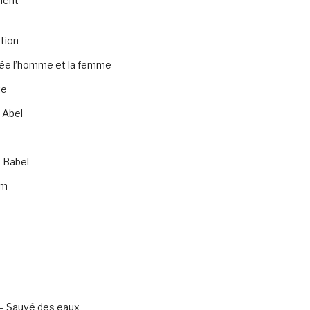
ment
tion
rée l’homme et la femme
te
 Abel
 Babel
am
– Sauvé des eaux