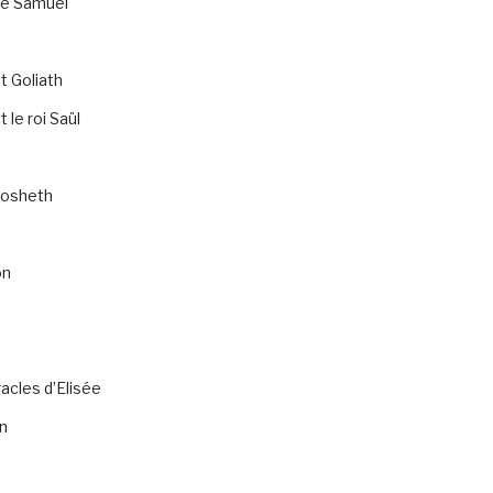
de Samuel
t Goliath
 le roi Saül
osheth
on
acles d’Elisée
n