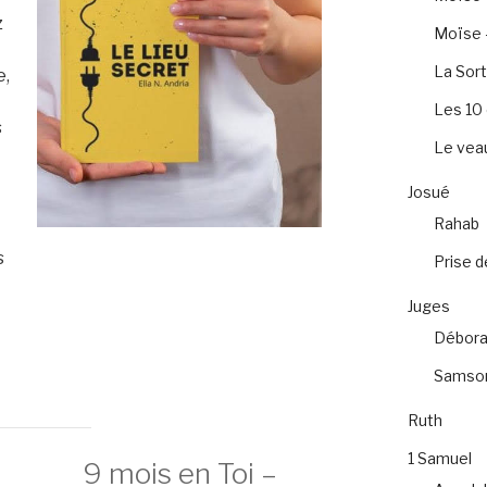
z
Moïse –
La Sort
e,
e
Les 1
s
Le veau
Josué
s
Rahab
s
Prise d
Juges
Débora
Samso
Ruth
1 Samuel
9 mois en Toi –