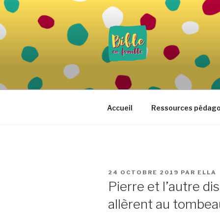
Aller
au
contenu
principal
BIBLE EN 
Vivre la Parole de Dieu au quo
Accueil
Ressources pédag
PUBLIÉ
24 OCTOBRE 2019
PAR
ELLA
LE
Pierre et l’autre di
allèrent au tombea