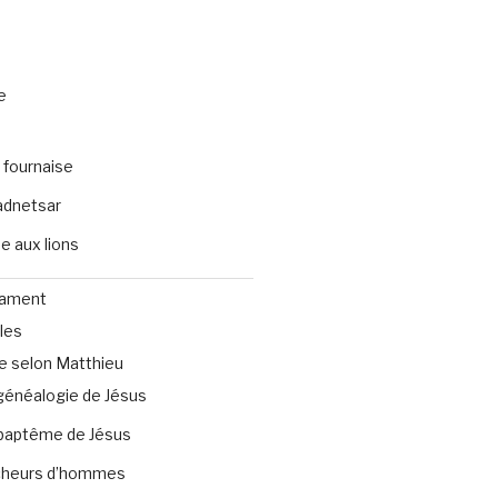
e
 fournaise
dnetsar
e aux lions
tament
les
e selon Matthieu
généalogie de Jésus
baptême de Jésus
heurs d’hommes