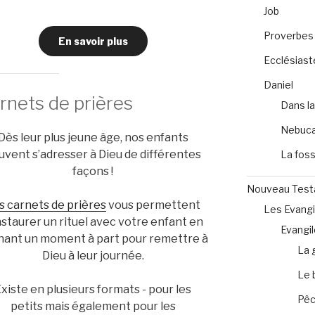
Job
Proverbes
En savoir plus
Ecclésiast
Daniel
rnets de prières
Dans la
Nebuca
Dès leur plus jeune âge, nos enfants
uvent s’adresser à Dieu de différentes
La foss
façons !
Nouveau Tes
s carnets de prières
vous permettent
Les Evangi
nstaurer un rituel avec votre enfant en
Evangil
nant un moment à part pour remettre à
La 
Dieu à leur journée.
Le 
xiste en plusieurs formats - pour les
Pêc
petits mais également pour les