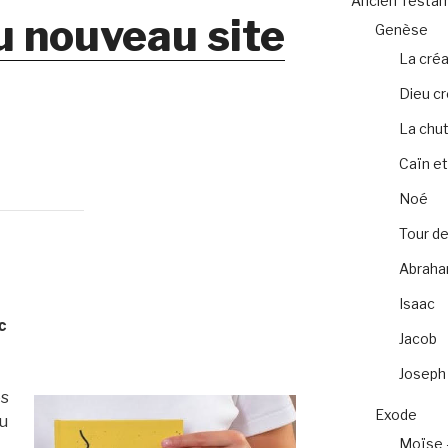
Ancien Testa
u nouveau site
Genèse
La créa
Dieu c
La chu
Caïn et
Noé
Tour de
Abrah
Isaac
c
Jacob
Joseph
es
Exode
ou
Moïse 