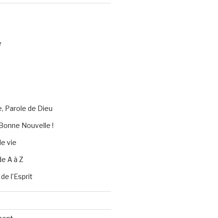
e
e, Parole de Dieu
Bonne Nouvelle !
e vie
de A à Z
 de l’Esprit