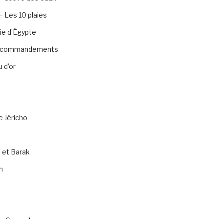
 Les 10 plaies
ie d’Égypte
0 commandements
 d’or
e Jéricho
 et Barak
n