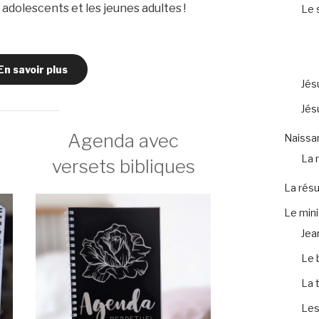
adolescents et les jeunes adultes !
Le 
En savoir plus
Jés
Jés
Agenda avec
Naissa
La 
versets bibliques
La résu
Le mini
Jea
Le 
La 
Les