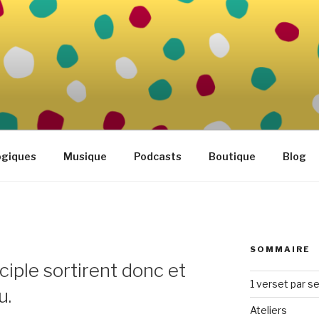
FAMILLE
tidien
ogiques
Musique
Podcasts
Boutique
Blog
SOMMAIRE
sciple sortirent donc et
1 verset par s
u.
Ateliers