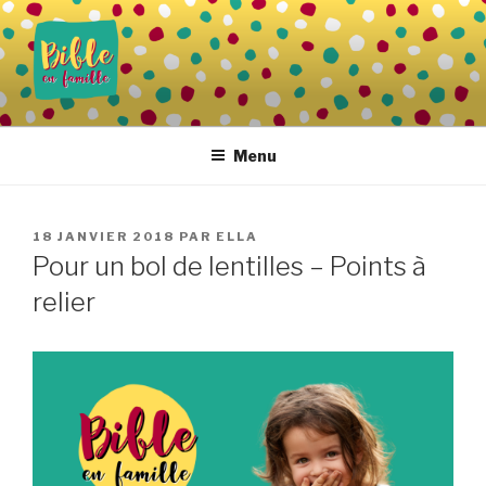
Aller
au
contenu
principal
BIBLE EN FAMILLE
Vivre la Parole de Dieu au quotidien
Menu
PUBLIÉ
18 JANVIER 2018
PAR
ELLA
LE
Pour un bol de lentilles – Points à
relier