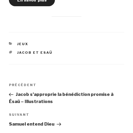
CATÉGORIES
JEUX
ÉTIQUETTES
JACOB ET ESAÜ
Navigation
Article
PRÉCÉDENT
de
précédent
Jacob s’approprie la bénédiction promise à
l’article
Ésaü – Illustrations
Article
SUIVANT
suivant
Samuel entend Dieu