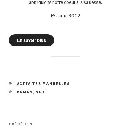
appliquions notre coeur à la sagesse.
Psaume 90:12
En savoir plus
CATÉGORIES
ACTIVITÉS MANUELLES
ÉTIQUETTES
DAMAS
,
SAUL
Navigation
Article
PRÉCÉDENT
de