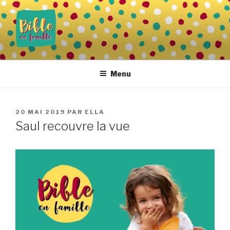
Aller
au
contenu
principal
BIBLE EN FAMILLE
Vivre la Parole de Dieu au quotidien
Menu
PUBLIÉ
20 MAI 2019
PAR
ELLA
LE
Saul recouvre la vue