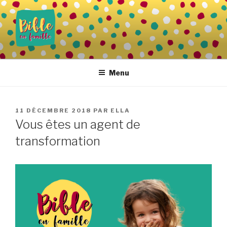
Aller
au
contenu
principal
BIBLE EN FAMILLE
Vivre la Parole de Dieu au quotidien
Menu
PUBLIÉ
11 DÉCEMBRE 2018
PAR
ELLA
LE
Vous êtes un agent de
transformation