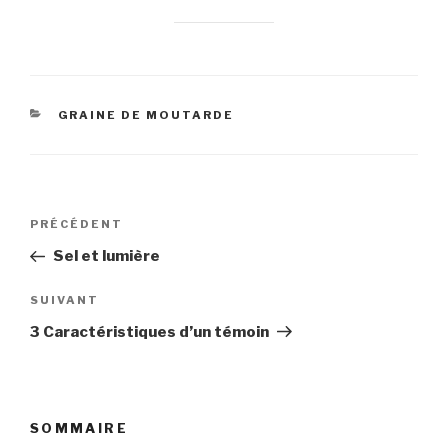
CATÉGORIES
GRAINE DE MOUTARDE
Navigation
Article
PRÉCÉDENT
de
précédent
Sel et lumière
l’article
Article
SUIVANT
suivant
3 Caractéristiques d’un témoin
SOMMAIRE