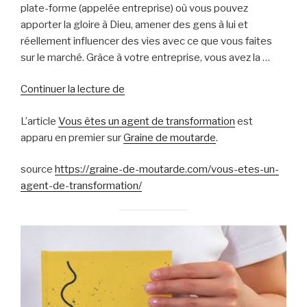
plate-forme (appelée entreprise) où vous pouvez
apporter la gloire à Dieu, amener des gens à lui et
réellement influencer des vies avec ce que vous faites
sur le marché. Grâce à votre entreprise, vous avez la …
Vous
Continuer la lecture de
êtes
L’article
Vous êtes un agent de transformation
est
un
apparu en premier sur
Graine de moutarde
.
agent
de
source
https://graine-de-moutarde.com/vous-etes-un-
transformation
agent-de-transformation/