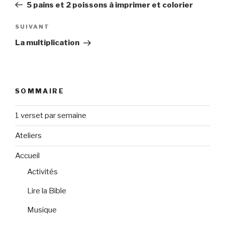
précédent
5 pains et 2 poissons à imprimer et colorier
l’article
Article
SUIVANT
suivant
La multiplication
SOMMAIRE
1 verset par semaine
Ateliers
Accueil
Activités
Lire la Bible
Musique