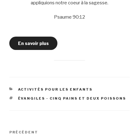
appliquions notre coeur à la sagesse.
Psaume 90:12
En savoir plus
CATÉGORIES
ACTIVITÉS POUR LES ENFANTS
ÉTIQUETTES
ÉVANGILES - CINQ PAINS ET DEUX POISSONS
Navigation
Article
PRÉCÉDENT
de