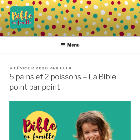
Aller
au
contenu
principal
BIBLE EN FAMILLE
Vivre la Parole de Dieu au quotidien
Menu
PUBLIÉ
6 FÉVRIER 2020
PAR
ELLA
LE
5 pains et 2 poissons – La Bible
point par point