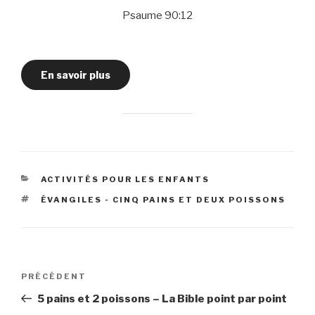
Psaume 90:12
En savoir plus
CATÉGORIES
ACTIVITÉS POUR LES ENFANTS
ÉTIQUETTES
ÉVANGILES - CINQ PAINS ET DEUX POISSONS
Navigation
Article
PRÉCÉDENT
de
précédent
5 pains et 2 poissons – La Bible point par point
l’article