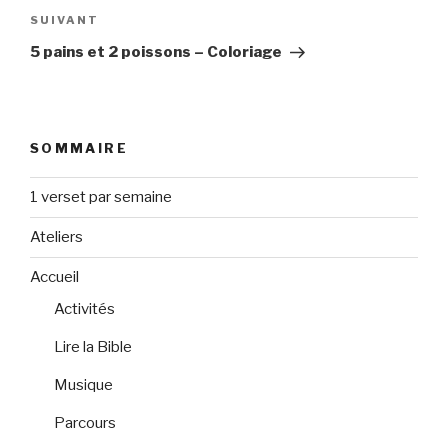
Article
SUIVANT
suivant
5 pains et 2 poissons – Coloriage
SOMMAIRE
1 verset par semaine
Ateliers
Accueil
Activités
Lire la Bible
Musique
Parcours