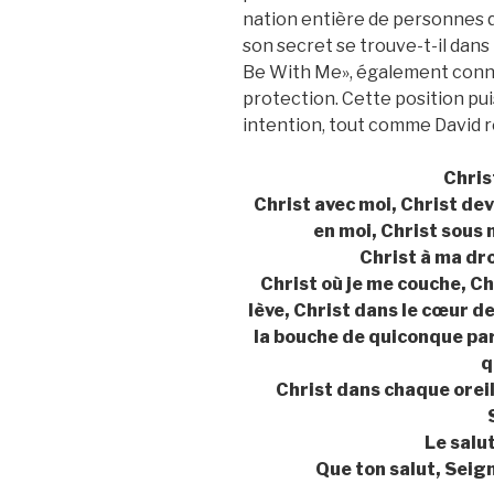
nation entière de personnes q
son secret se trouve-t-il dans l
Be With Me», également connu
protection. Cette position pu
intention, tout comme David r
Chris
Christ avec moi, Christ dev
en moi, Christ sous 
Christ à ma dr
Christ où je me couche, Chr
lève, Christ dans le cœur d
la bouche de quiconque par
q
Christ dans chaque oreil
Le salut
Que ton salut, Seign