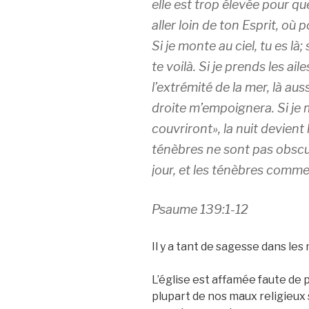
elle est trop élevée pour que
aller loin de ton Esprit, où 
Si je monte au ciel, tu es là
te voilà. Si je prends les ail
l’extrémité de la mer, là au
droite m’empoignera. Si je 
couvriront», la nuit devien
ténèbres ne sont pas obscure
jour, et les ténèbres comme 
Psaume 139:1‭-‬12
Il y a tant de sagesse dans les
L’église est affamée faute de
plupart de nos maux religieux 