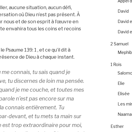
Appel 
aller, aucune situation, aucun défi,
David
rsation où Dieu n’est pas présent. À
 nous et de son esprit à l’œuvre en
David e
lte envahira tous les coins et recoins
David et
2 Samuel
e Psaume 139: 1 , et ce qu’il dit à
Mephib
présence de Dieu à chaque instant.
1 Rois
u me connais, tu sais quand je
Salom
ve, tu discernes de loin ma pensée.
Elie
 quand je me couche, et toutes mes
Elisée
 parole n’est pas encore sur ma
Les mir
 la connais entièrement. Tu
Naama
par-devant, et tu mets ta main sur
 est trop extraordinaire pour moi,
Esther