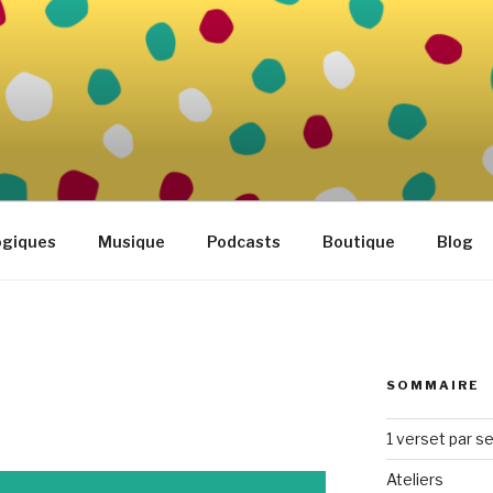
FAMILLE
tidien
ogiques
Musique
Podcasts
Boutique
Blog
SOMMAIRE
1 verset par s
Ateliers