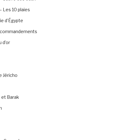
 Les 10 plaies
ie d’Égypte
0 commandements
 d’or
e Jéricho
 et Barak
n