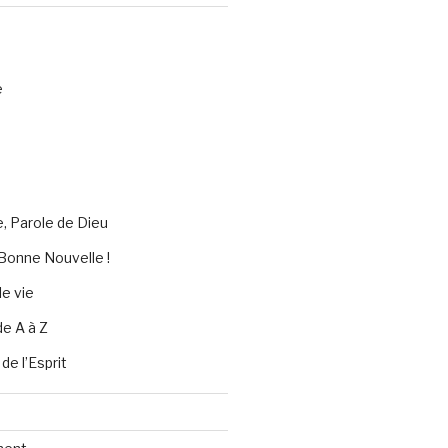
e
e, Parole de Dieu
Bonne Nouvelle !
e vie
de A à Z
 de l’Esprit