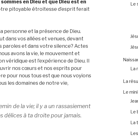
 sommes en Dieu et que Dieu est en
Le 
otre pitoyable étroitesse d’esprit ferait
la personne et la présence de Dieu.
Jés
ut dans vos allées et venues, devant
s paroles et dans votre silence? Actes
Jés
e nous avons la vie, le mouvement et
Naissa
ion véridique est l’expérience de Dieu. Il
’ouvrir nos cœurs et nos esprits pour
La 
re pour nous tous est que nous voyions
La résu
tous les domaines de notre vie,
Le mini
Jea
min de la vie; il y a un rassasiement
Le 
s délices à ta droite pour jamais.
La 
Les