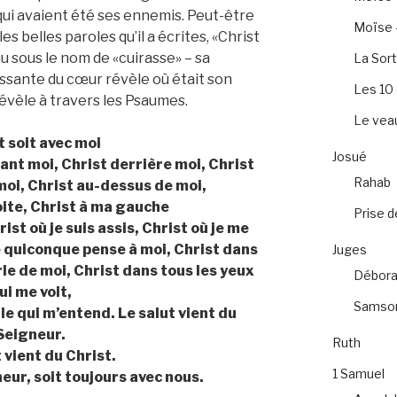
ui avaient été ses ennemis. Peut-être
Moïse –
es belles paroles qu’il a écrites, «Christ
 sous le nom de «cuirasse» – sa
La Sort
issante du cœur révèle où était son
Les 1
évèle à travers les Psaumes.
Le veau
t soit avec moi
Josué
ant moi, Christ derrière moi, Christ
Rahab
moi, Christ au-dessus de moi,
oite, Christ à ma gauche
Prise d
ist où je suis assis, Christ où je me
e quiconque pense à moi, Christ dans
Juges
le de moi, Christ dans tous les yeux
Débora
ui me voit,
Samso
le qui m’entend. Le salut vient du
Seigneur.
Ruth
 vient du Christ.
1 Samuel
eur, soit toujours avec nous.