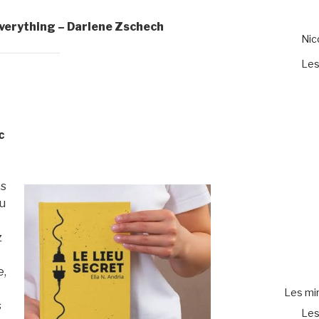
verything – Darlene Zschech
Ni
Les
c
es
ou
z
e,
e
Les mir
s
Les