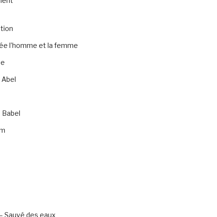
ment
tion
rée l’homme et la femme
te
 Abel
 Babel
am
– Sauvé des eaux