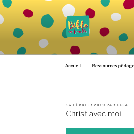
Aller
au
contenu
principal
BIBLE EN 
Vivre la Parole de Dieu au quo
Accueil
Ressources pédag
PUBLIÉ
16 FÉVRIER 2019
PAR
ELLA
LE
Christ avec moi