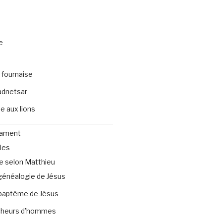
e
 fournaise
dnetsar
e aux lions
tament
les
e selon Matthieu
généalogie de Jésus
baptême de Jésus
heurs d’hommes