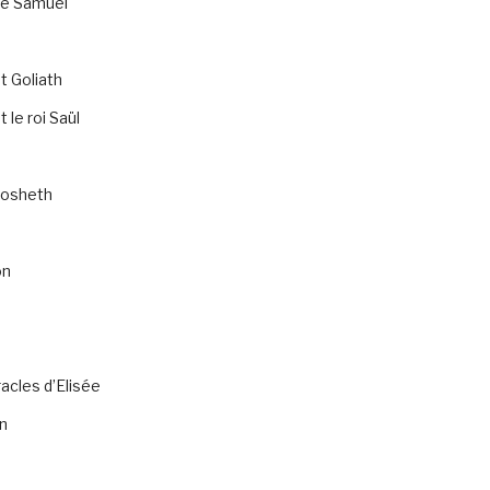
de Samuel
t Goliath
 le roi Saül
osheth
on
acles d’Elisée
n