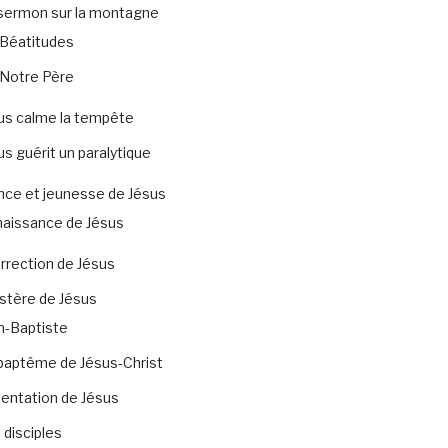
sermon sur la montagne
Béatitudes
Notre Père
us calme la tempête
us guérit un paralytique
nce et jeunesse de Jésus
naissance de Jésus
rrection de Jésus
stère de Jésus
n-Baptiste
baptême de Jésus-Christ
tentation de Jésus
 disciples