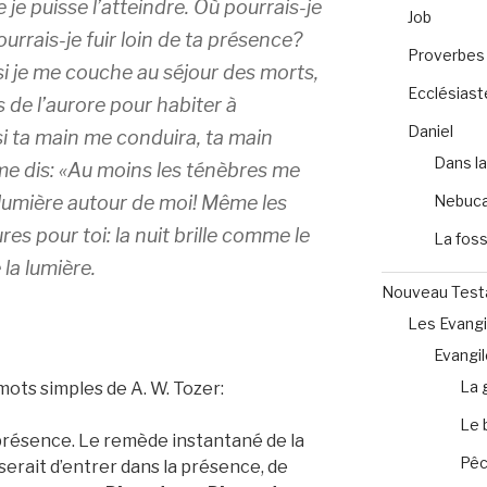
 je puisse l’atteindre. Où pourrais-je
Job
pourrais-je fuir loin de ta présence?
Proverbes
; si je me couche au séjour des morts,
Ecclésiast
es de l’aurore pour habiter à
Daniel
ssi ta main me conduira, ta main
Dans la
me dis: «Au moins les ténèbres me
t lumière autour de moi! Même les
Nebuca
s pour toi: la nuit brille comme le
La foss
la lumière.
Nouveau Tes
Les Evangi
Evangil
La 
 mots simples de A. W. Tozer:
Le 
 présence. Le remède instantané de la
Pêc
serait d’entrer dans la présence, de