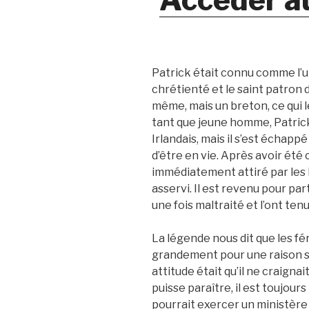
Patrick était connu comme l’u
chrétienté et le saint patron de 
même, mais un breton, ce qui 
tant que jeune homme, Patric
Irlandais, mais il s’est échap
d’être en vie. Après avoir été 
immédiatement attiré par les I
asservi. Il est revenu pour pa
une fois maltraité et l’ont tenu
La légende nous dit que les fé
grandement pour une raison sim
attitude était qu’il ne craigna
puisse paraître, il est toujou
pourrait exercer un ministère 