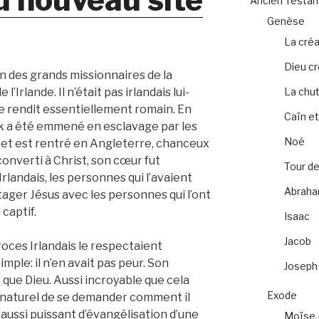
Ancien Testa
Genèse
La créa
Dieu c
n des grands missionnaires de la
l’Irlande. Il n’était pas irlandais lui-
La chu
le rendit essentiellement romain. En
Caïn et
k a été emmené en esclavage par les
Noé
pé et est rentré en Angleterre, chanceux
converti à Christ, son cœur fut
Tour de
rlandais, les personnes qui l’avaient
Abrah
rtager Jésus avec les personnes qui l’ont
 captif.
Isaac
Jacob
roces Irlandais le respectaient
ple: il n’en avait pas peur. Son
Joseph
it que Dieu. Aussi incroyable que cela
Exode
rs naturel de se demander comment il
aussi puissant d’évangélisation d’une
Moïse 