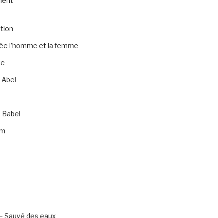
ment
tion
rée l’homme et la femme
te
 Abel
 Babel
am
– Sauvé des eaux