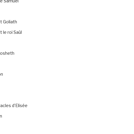
de Samuel
t Goliath
 le roi Saül
osheth
on
acles d’Elisée
n