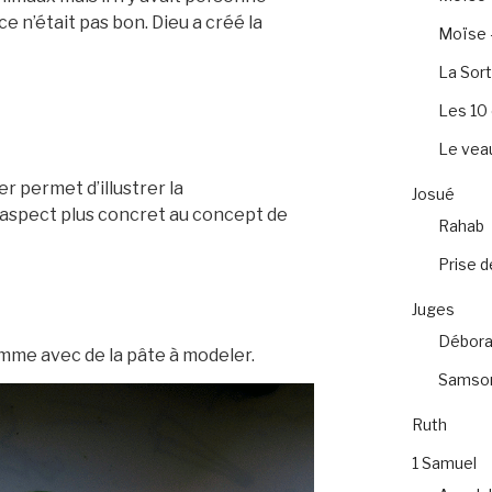
t ce n’était pas bon. Dieu a créé la
Moïse –
La Sort
Les 1
Le veau
er permet d’illustrer la
Josué
 aspect plus concret au concept de
Rahab
Prise d
Juges
Débora
omme avec de la pâte à modeler.
Samso
Ruth
1 Samuel