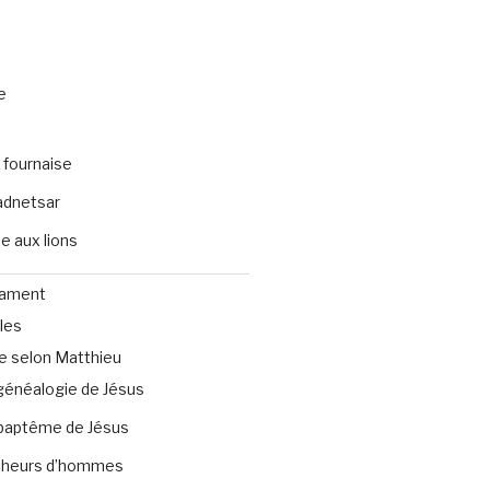
e
 fournaise
dnetsar
e aux lions
tament
les
e selon Matthieu
généalogie de Jésus
baptême de Jésus
heurs d’hommes