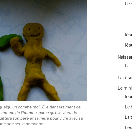
Le 
Jés
Jés
Naissa
La 
La résu
Le mini
Jea
Le 
i quelqu’un comme moi ! Elle tient vraiment de
ra femme de l’homme, parce qu’elle vient de
La 
ittera son père et sa mère pour vivre avec sa
mme une seule personne.
Les