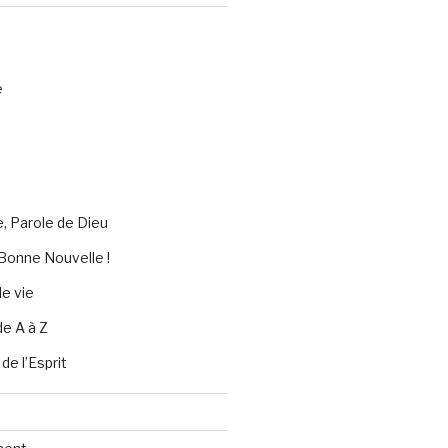
e
e, Parole de Dieu
Bonne Nouvelle !
e vie
de A à Z
 de l’Esprit