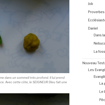
Job
Proverbes
Ecclésiast
Daniel
Dans la
Nebuca
La foss
Nouveau Tes
Les Evangi
Evangil
e dans un sommeil très profond. Il lui prend
lace. Avec cette côte, le SEIGNEUR Dieu fait une
La 
Le 
Pêc