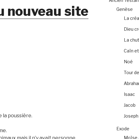
Ancien Testa
u nouveau site
Genèse
La créa
Dieu c
La chu
Caïn et
Noé
Tour de
Abrah
Isaac
Jacob
e la poussière.
Joseph
Exode
me.
maux mais il n’y avait personne
Moïse 