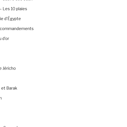
 Les 10 plaies
ie d’Égypte
0 commandements
 d’or
e Jéricho
 et Barak
n