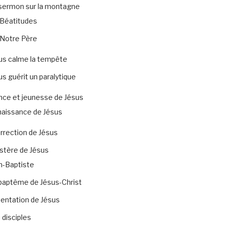
sermon sur la montagne
Béatitudes
Notre Père
us calme la tempête
us guérit un paralytique
nce et jeunesse de Jésus
naissance de Jésus
rrection de Jésus
stère de Jésus
n-Baptiste
baptême de Jésus-Christ
tentation de Jésus
 disciples