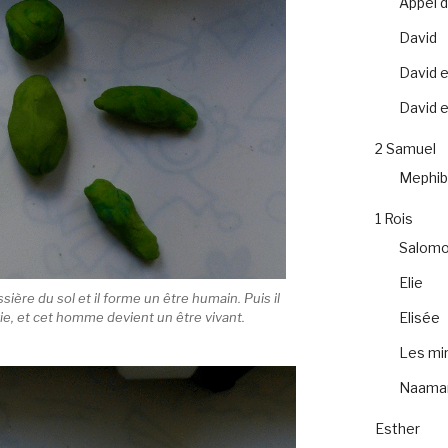
Appel 
David
David e
David et
2 Samuel
Mephib
1 Rois
Salom
Elie
ère du sol et il forme un être humain. Puis il
Elisée
vie, et cet homme devient un être vivant.
Les mir
Naama
Esther