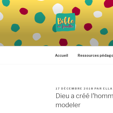
Aller
au
contenu
principal
BIBLE EN 
Vivre la Parole de Dieu au quo
Accueil
Ressources pédag
PUBLIÉ
17 DÉCEMBRE 2018
PAR
ELLA
LE
Dieu a créé l’homm
modeler