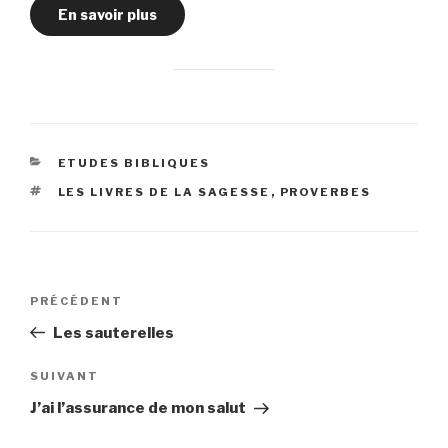
En savoir plus
CATÉGORIES
ETUDES BIBLIQUES
ÉTIQUETTES
LES LIVRES DE LA SAGESSE
,
PROVERBES
Navigation
Article
PRÉCÉDENT
de
précédent
Les sauterelles
l’article
Article
SUIVANT
suivant
J’ai l’assurance de mon salut