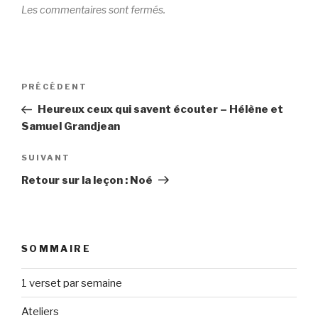
Les commentaires sont fermés.
Navigation
Article
PRÉCÉDENT
de
précédent
Heureux ceux qui savent écouter – Hélène et
l’article
Samuel Grandjean
Article
SUIVANT
suivant
Retour sur la leçon : Noé
SOMMAIRE
1 verset par semaine
Ateliers