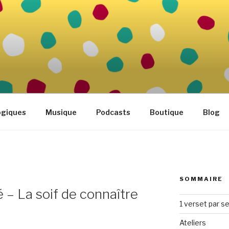
FAMILLE
tidien
ogiques
Musique
Podcasts
Boutique
Blog
SOMMAIRE
 – La soif de connaître
1 verset par s
Ateliers