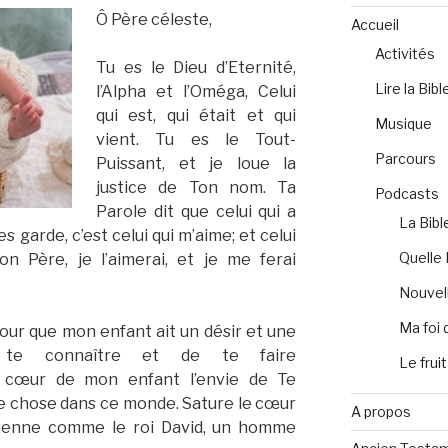
Ô Père céleste,
Accueil
Activités
Tu es le Dieu d’Eternité,
Lire la Bibl
l’Alpha et l’Oméga, Celui
qui est, qui était et qui
Musique
vient. Tu es le Tout-
Parcours
Puissant, et je loue la
justice de Ton nom. Ta
Podcasts
Parole dit que celui qui a
La Bibl
garde, c’est celui qui m’aime; et celui
Quelle 
n Père, je l’aimerai, et je me ferai
Nouvell
Ma foi 
pour que mon enfant ait un désir et une
de te connaître et de te faire
Le fruit
e cœur de mon enfant l’envie de Te
re chose dans ce monde. Sature le cœur
A propos
evienne comme le roi David, un homme