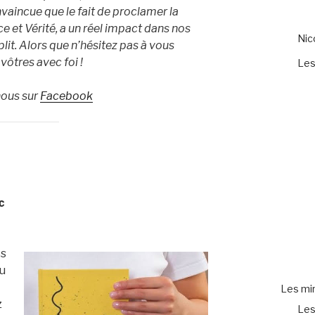
onvaincue que le fait de proclamer la
ce et Vérité, a un réel impact dans nos
Ni
plit. Alors que n’hésitez pas à vous
 vôtres avec foi !
Les
nous sur
Facebook
c
es
ou
Les mir
z
Les