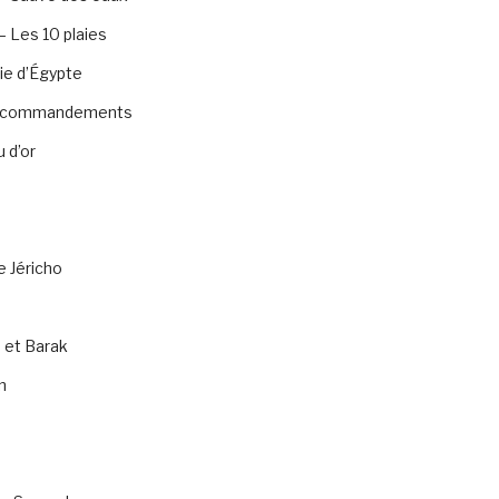
 Les 10 plaies
ie d’Égypte
0 commandements
 d’or
e Jéricho
 et Barak
n