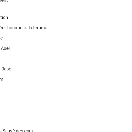
ment
tion
rée l’homme et la femme
te
 Abel
 Babel
am
– Sauvé des eaux