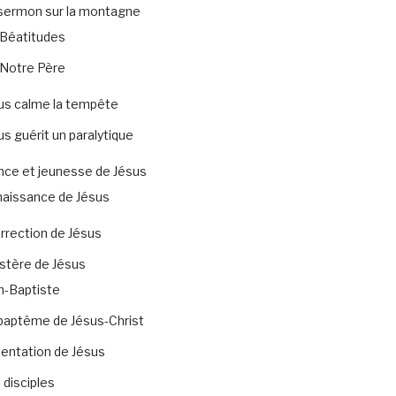
sermon sur la montagne
Béatitudes
Notre Père
us calme la tempête
us guérit un paralytique
nce et jeunesse de Jésus
naissance de Jésus
rrection de Jésus
stère de Jésus
n-Baptiste
baptême de Jésus-Christ
tentation de Jésus
 disciples