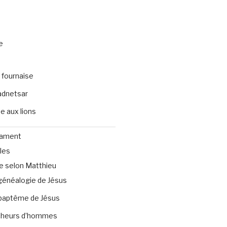
e
 fournaise
dnetsar
e aux lions
tament
les
e selon Matthieu
généalogie de Jésus
baptême de Jésus
heurs d’hommes