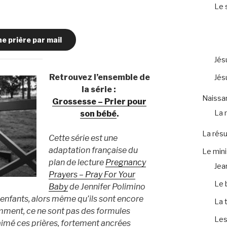
Le 
e prière par mail
Jés
Retrouvez l’ensemble de
Jés
la série :
Naissa
Grossesse – Prier pour
La 
son bébé
.
La résu
Cette série est une
adaptation française du
Le mini
plan de lecture
Pregnancy
Jea
Prayers – Pray For Your
Le 
Baby
de Jennifer Polimino
 enfants, alors même qu’ils sont encore
La 
mment, ce ne sont pas des formules
Les
imé ces prières, fortement ancrées