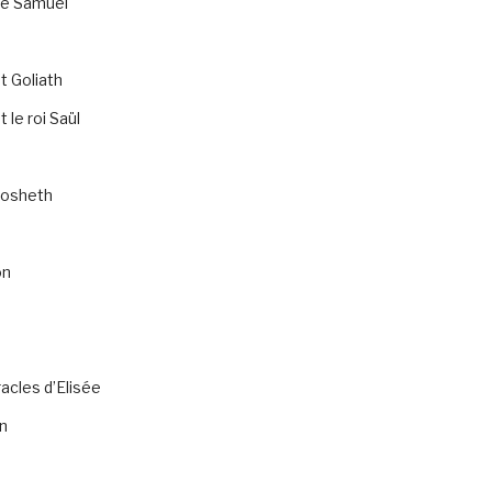
de Samuel
t Goliath
 le roi Saül
osheth
on
acles d’Elisée
n