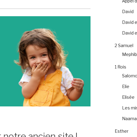
Appel 
David
David e
David et
2 Samuel
Mephib
1 Rois
Salom
Elie
Elisée
Les mir
Naama
Esther
 notre ancien site !