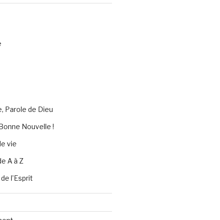
e
e, Parole de Dieu
Bonne Nouvelle !
e vie
de A à Z
 de l’Esprit