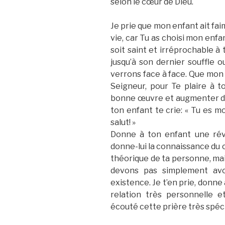
selon le cœur de Dieu.
Je prie que mon enfant ait faim
vie, car Tu as choisi mon enfa
soit saint et irréprochable à
jusqu’à son dernier souffle 
verrons face à face. Que mon
Seigneur, pour Te plaire à t
bonne œuvre et augmenter dan
ton enfant te crie: « Tu es 
salut! »
Donne à ton enfant une rév
donne-lui la connaissance du
théorique de ta personne, mai
devons pas simplement avo
existence. Je t’en prie, donne
relation très personnelle e
écouté cette prière très spéci