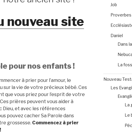
Job
Proverbes
u nouveau site
Ecclésiast
Daniel
Dans la
Nebuca
e pour nos enfants !
La foss
Nouveau Tes
ommencer à prier pour l’amour, le
u sur la vie de votre précieux bébé. Ces
Les Evangi
 que vous priez pour l’esprit de votre
Evangil
. Ces prières peuvent vous aider à
La 
 Dieu, et avec les références
Le 
us pouvez cacher Sa Parole dans
tre grossesse.
Commencez à prier
Pêc
!