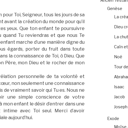
Ancien Testa
Genèse
 pour Toi, Seigneur, tous les jours de sa
La créa
nt avant la création du monde pour qu’il
Dieu c
 tes yeux. Que ton enfant te poursuivre
ou quand Tu reviendras et que nous Te
La chu
 enfant marche d’une manière digne du
Caïn et
ous égards, porter du fruit dans toute
s la connaissance de Toi, ô Dieu. Que
Noé
mon Père, mon Dieu et le rocher de mon
Tour de
élation personnelle de ta volonté et
Abrah
 cœur, non seulement une connaissance
Isaac
s de vraiment savoir qui Tu es. Nous ne
Jacob
ir une simple conscience de votre
 à mon enfant le désir d’entrer dans une
Joseph
t intime avec Toi seul. Merci d’avoir
ale aujourd’hui.
Exode
Moïse 