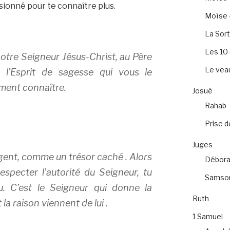
sionné pour te connaître plus.
Moïse –
La Sort
Les 1
otre Seigneur Jésus-Christ, au Père
Le veau
 l’Esprit de sagesse qui vous le
iment connaître.
Josué
Rahab
Prise d
Juges
ent, comme un trésor caché . Alors
Débora
specter l’autorité du Seigneur, tu
Samso
u. C’est le Seigneur qui donne la
Ruth
la raison viennent de lui .
1 Samuel