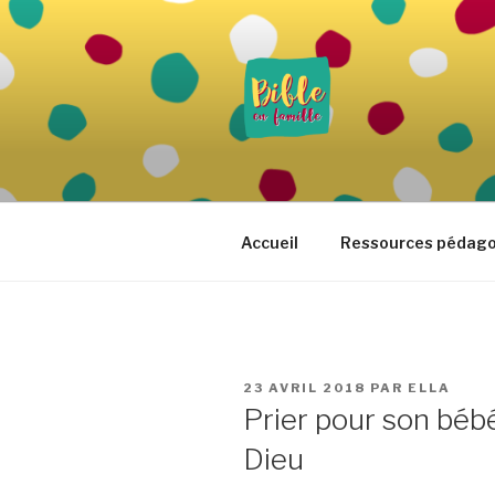
Aller
au
contenu
principal
BIBLE EN 
Vivre la Parole de Dieu au quo
Accueil
Ressources pédag
PUBLIÉ
23 AVRIL 2018
PAR
ELLA
LE
Prier pour son bébé
Dieu