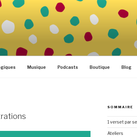
FAMILLE
tidien
ogiques
Musique
Podcasts
Boutique
Blog
SOMMAIRE
trations
1 verset par s
Ateliers