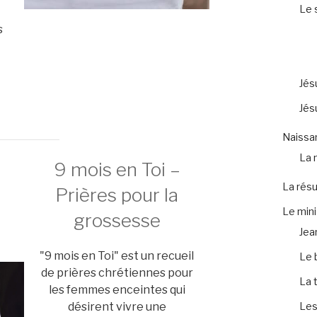
Le 
s
Jés
Jés
Naissa
La 
9 mois en Toi –
La résu
Prières pour la
Le mini
grossesse
Jea
"9 mois en Toi" est un recueil
Le 
de prières chrétiennes pour
La 
les femmes enceintes qui
désirent vivre une
Les