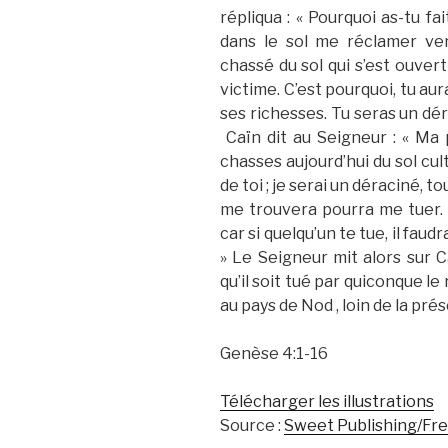
répliqua : « Pourquoi as-tu fa
dans le sol me réclamer ve
chassé du sol qui s’est ouvert
victime. C’est pourquoi, tu aur
ses richesses. Tu seras un dér
Caïn dit au Seigneur : « Ma 
chasses aujourd’hui du sol cul
de toi ; je serai un déraciné, 
me trouvera pourra me tuer. »
car si quelqu’un te tue, il fau
» Le Seigneur mit alors sur C
qu’il soit tué par quiconque le
au pays de Nod , loin de la pré
Genèse 4:1‭-‬16
Télécharger les illustrations
Source :
Sweet Publishing/Fr