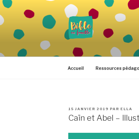
Aller
au
contenu
principal
BIBLE EN 
Vivre la Parole de Dieu au quo
Accueil
Ressources pédag
PUBLIÉ
15 JANVIER 2019
PAR
ELLA
LE
Caïn et Abel – Illus