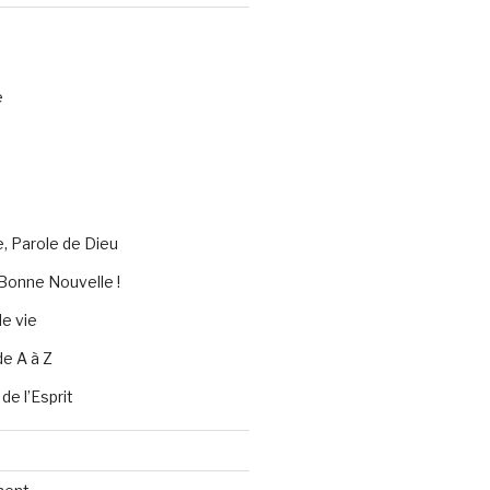
e
e, Parole de Dieu
Bonne Nouvelle !
e vie
de A à Z
 de l’Esprit