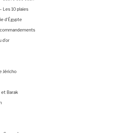
 Les 10 plaies
ie d’Égypte
0 commandements
 d’or
e Jéricho
 et Barak
n