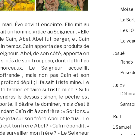
Moïse –
La Sort
mari, Ève devint enceinte. Elle mit au
Les 1
i fait un homme grâce au Seigneur . » Elle
de Caïn, Abel. Abel fut berger, et Caïn
Le veau
ain temps, Caïn apporta des produits de
Seigneur. Abel, de son côté, apporta en
Josué
-nés de son troupeau, dont il offrit au
Rahab
morceaux. Le Seigneur accueillit
Prise d
offrande , mais non pas Caïn et son
rofond dépit ; il faisait triste mine. Le
Juges
 te fâcher et faire si triste mine ? Si tu
Débora
endras le dessus ; sinon, le péché est
rte. Il désire te dominer, mais c’est à
Samso
ndant Caïn dit à son frère : « Sortons. »
Ruth
se jeta sur son frère Abel et le tua . Le
 est ton frère Abel ? » Caïn répondit : «
1 Samuel
i de surveiller mon frère ? » Le Seigneur