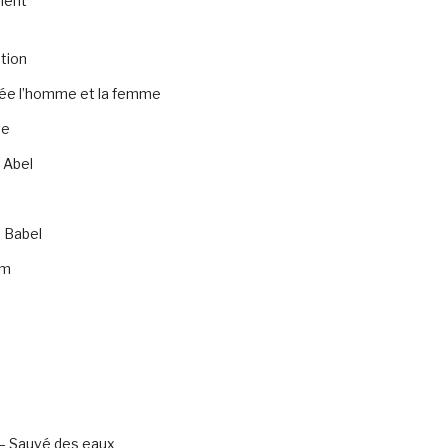
ment
tion
rée l’homme et la femme
te
 Abel
 Babel
am
– Sauvé des eaux