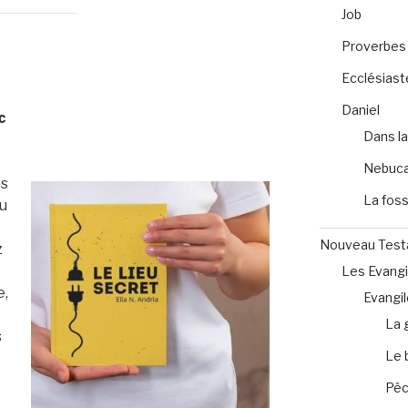
Job
Proverbes
Ecclésiast
Daniel
c
Dans la
Nebuca
es
La foss
ou
Nouveau Tes
z
Les Evangi
e,
Evangil
e
La 
s
Le 
Pêc
s