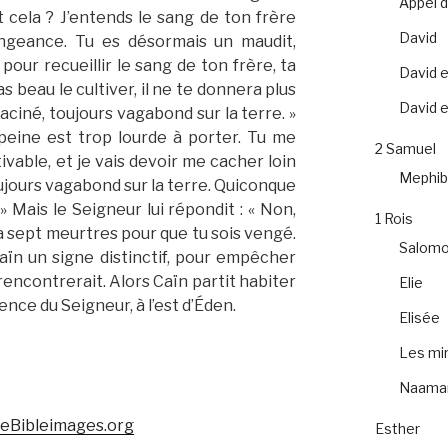
Appel 
it cela ? J’entends le sang de ton frère
David
ngeance. Tu es désormais un maudit,
 pour recueillir le sang de ton frère, ta
David e
as beau le cultiver, il ne te donnera plus
David et
aciné, toujours vagabond sur la terre. »
peine est trop lourde à porter. Tu me
2 Samuel
tivable, et je vais devoir me cacher loin
Mephib
toujours vagabond sur la terre. Quiconque
 Mais le Seigneur lui répondit : « Non,
1 Rois
dra sept meurtres pour que tu sois vengé.
Salom
aïn un signe distinctif, pour empêcher
 rencontrerait. Alors Caïn partit habiter
Elie
sence du Seigneur, à l’est d’Éden.
Elisée
Les mir
Naama
eeBibleimages.org
Esther