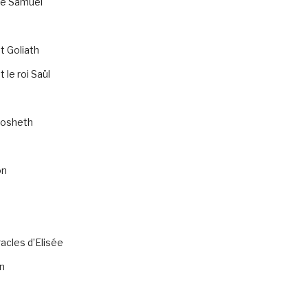
de Samuel
t Goliath
 le roi Saül
osheth
on
acles d’Elisée
n