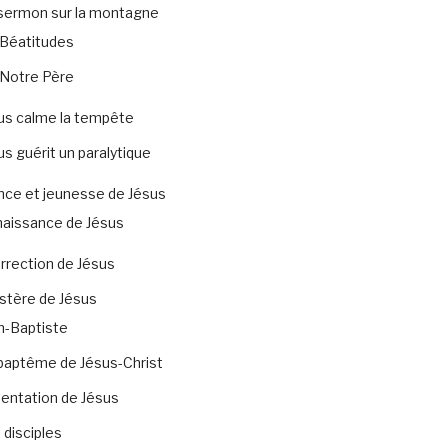
sermon sur la montagne
Béatitudes
Notre Père
us calme la tempête
us guérit un paralytique
nce et jeunesse de Jésus
naissance de Jésus
rrection de Jésus
stère de Jésus
n-Baptiste
baptême de Jésus-Christ
tentation de Jésus
 disciples