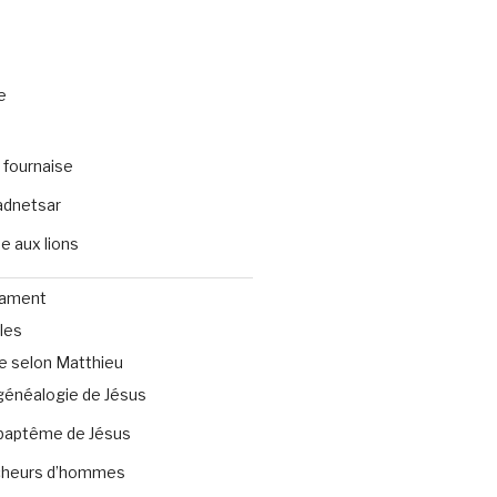
e
 fournaise
dnetsar
e aux lions
tament
les
e selon Matthieu
généalogie de Jésus
baptême de Jésus
heurs d’hommes