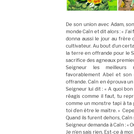
​De son union avec Adam, son 
monde Caïn et dit alors : « J’a
donna aussi le jour au frère 
cultivateur.
Au bout d’un cert
la terre en offrande pour le 
sacrifice des agneaux premiers
Seigneur les meilleurs 
favorablement Abel et son 
offrande. Caïn en éprouva un p
Seigneur lui dit : « A quoi bon
réagis comme il faut, tu repr
comme un monstre tapi à ta po
toi d’en être le maître. » Cepe
Quand ils furent dehors, Caïn 
Seigneur demanda à Caïn : « Où
Je n’en sais rien. Est-ce à mo