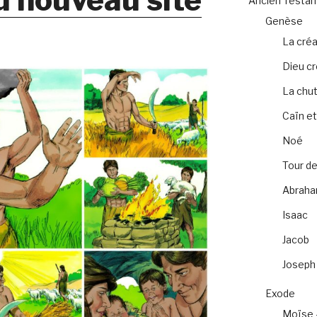
Ancien Testa
Genèse
La créa
Dieu c
La chu
Caïn et
Noé
Tour de
Abrah
Isaac
Jacob
Joseph
Exode
Moïse 